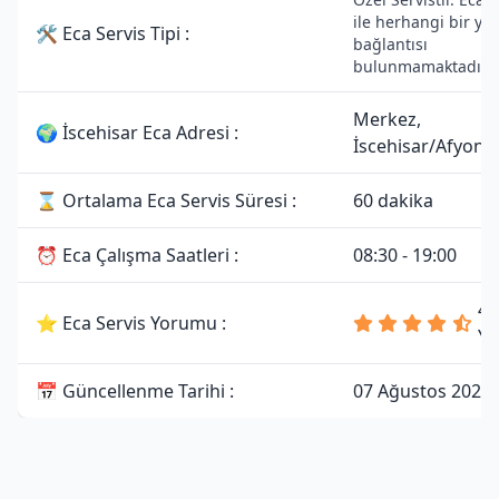
ile herhangi bir yetk
🛠 Eca Servis Tipi :
bağlantısı
bulunmamaktadır.
Merkez,
🌍 İscehisar Eca Adresi :
İscehisar/Afyonk
⌛ Ortalama Eca Servis Süresi :
60 dakika
⏰ Eca Çalışma Saatleri :
08:30 - 19:00
4.
⭐ Eca Servis Yorumu :
Yo
📅 Güncellenme Tarihi :
07 Ağustos 2026