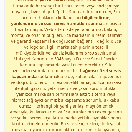
firmalar ile herhangi bir ticari, resmi veya sözleşmeye
dayalı ilişkiye sahip değildir. Sunulan tüm içerikler, Eca
ürünleri hakkında kullanıcıları
bilgilendirme,
yönlendirme ve özel servis hizmetleri sunma
amacıyla
hazırlanmıştır. Web sitemizde yer alan arıza, bakım,
montaj ve onarım bilgileri, Eca markasının resmi talimat
ve garanti kapsamı ile doğrudan bağlantılı değildir. Eca
ve logoları, ilgili marka sahiplerinin tescilli
mülkiyetleridir ve izinsiz kullanımı 6769 sayılı Sınai
Mülkiyet Kanunu ile 5846 sayılı Fikir ve Sanat Eserleri
Kanunu kapsamında yasal işlem gerektirir. Site
üzerinden sunulan tüm hizmetler,
bağımsız özel servis
kapsamında
sağlanmakta olup, kullanıcıların güvenliği
ve doğru bilgilendirilmesi öncelikli amaçtır. Eca markası
ile ilgili garanti, yetkili servis ve yasal sorumluluklar
yalnızca marka sahibi firmalara aittir; sitemiz veya
hizmet sağlayıcılarımız bu kapsamda sorumluluk kabul
etmez. Herhangi bir yanlış anlaşılmayı önlemek
amacıyla, kullanıcılarımıza Eca ürünlerinin resmi garanti
ve yetkili servis koşullarını marka yetkili kaynaklarından
kontrol etmeleri önerilir. Bu site ve içerikleri, ilgili yasal
mevzuat uyarınca korunmakta olup, izinsiz kopyalama,