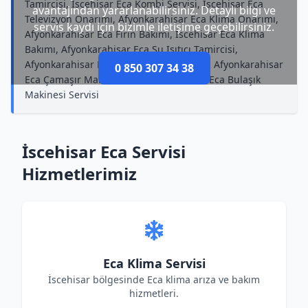
Tamircisi, İscehisar Eca Kombi Servisi, İscehisar Eca
avantajından yararlanabilirsiniz. Detaylı bilgi ve
Televizyon Onarımı, Afyonkarahisar Eca Klima Onarımı,
servis kaydı için bizimle iletişime geçebilirsiniz.
Afyonkarahisar Eca Fırın Bakımı, İscehisar Eca Klima
Bakımı, Afyonkarahisar Eca Su Isıtıcı Tamircisi,
Afyonkarahisar Eca Mikrodalga Onarımı, Afyonkarahisar
0 850 307 34 38
Eca Çamaşır Makinesi Bakımı, İscehisar Eca Bulaşık
Makinesi Servisi
İscehisar Eca Servisi
Hizmetlerimiz
Eca Klima Servisi
İscehisar bölgesinde Eca klima arıza ve bakım
hizmetleri.