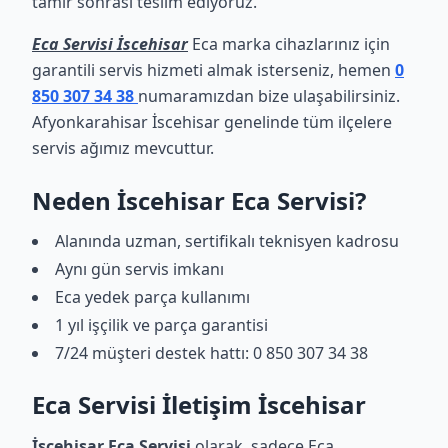
tamir sonrası teslim ediyoruz.
Eca Servisi İscehisar
Eca marka cihazlarınız için
garantili servis hizmeti almak isterseniz, hemen
0
850 307 34 38
numaramızdan bize ulaşabilirsiniz.
Afyonkarahisar İscehisar genelinde tüm ilçelere
servis ağımız mevcuttur.
Neden İscehisar Eca Servisi?
Alanında uzman, sertifikalı teknisyen kadrosu
Aynı gün servis imkanı
Eca yedek parça kullanımı
1 yıl işçilik ve parça garantisi
7/24 müşteri destek hattı: 0 850 307 34 38
Eca Servisi İletişim İscehisar
İscehisar Eca Servisi
olarak, sadece Eca