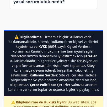
yasal sorumluluk nedir?
⚠️
Bilgilendirme:
Firmamız hiçbir kullanıcı verisi
saklamamaktadır. Sitemiz, kullanıcıların kişisel verilerini
kaydetmez ve
KVKK
(6698 sayılı Kişisel Verilerin
Korunması Kanunu) hükümlerine tam uyum sağlar.
Ziyaretçilerimizin deneyimini iyileştirmek için
çerezler
kullanılmaktadır; bu çerezler yalnızca site fonksiyonları
ve performans amaçlıdır, kişisel veri toplamaz. Siteyi
kullanmaya devam ederek bu şartları kabul etmiş
sayılırsınız.
Kullanım Şartları:
Site ve içerikleri sadece
bilgilendirme ve yönlendirme amaçlıdır, ticari bir bağ
oluşturmaz.
Çerez Politikası:
Çerezler yalnızca anonim
kullanım verilerini toplar ve üçüncü kişilerle paylaşılmaz.
⚠️
Bilgilendirme ve Hukuki Uyarı:
Bu web sitesi, Eca
markasının
yetkili servisi değildir
ve marka sahibi