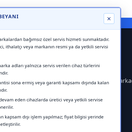
 BEYANI
×
⚠️ Markadan Bağımsız "Özel Servis" Hizmeti
rkalardan bağımsız özel servis hizmeti sunmaktadır.
ci, ithalatçı veya markanın resmi ya da yetkili servisi
Empero Servisi
rka adları yalnızca servis verilen cihaz türlerini
dir.
şime geçerek Empero Servisi çağırabilirsiniz.Mark
antisi sona ermiş veya garanti kapsamı dışında kalan
ıdır.
devam eden cihazlarda üretici veya yetkili servise
erilir.
 kapsam dışı işlem yapılmaz; fiyat bilgisi yerinde
tleştirilir.