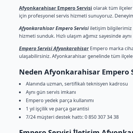
Afyonkarahisar Empero Servisi
olarak tüm ilçeler
için profesyonel servis hizmeti sunuyoruz. Deneyimli
Afyonkarahisar Empero Servisi
iletişim bilgilerimi
hizmeti sunduk. Hızlı ulaşım ağımız sayesinde aynı g
Empero Servisi Afyonkarahisar
Empero marka cihazl
ulaşabilirsiniz. Afyonkarahisar genelinde tüm ilçel
Neden Afyonkarahisar Empero S
Alanında uzman, sertifikalı teknisyen kadrosu
Aynı gün servis imkanı
Empero yedek parça kullanımı
1 yıl işçilik ve parça garantisi
7/24 müşteri destek hattı: 0 850 307 34 38
Empero Servisi İletişim Afyonka