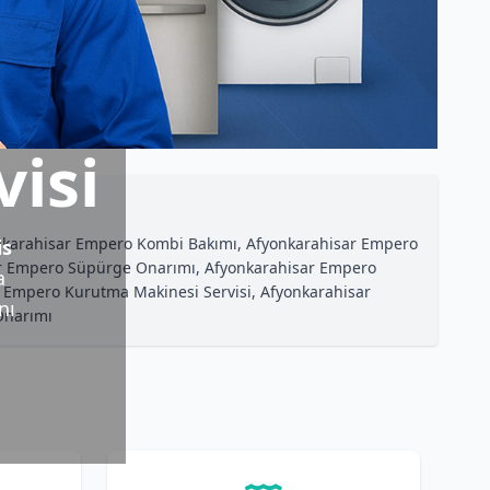
isi
yonkarahisar Empero Kombi Bakımı, Afyonkarahisar Empero
is
sar Empero Süpürge Onarımı, Afyonkarahisar Empero
a
r Empero Kurutma Makinesi Servisi, Afyonkarahisar
nı
Onarımı