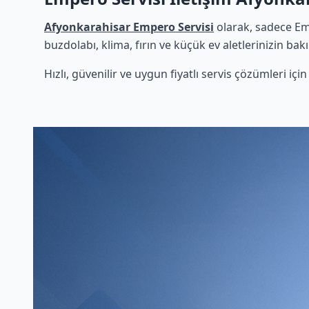
Afyonkarahisar Empero Servisi
olarak, sadece Em
buzdolabı, klima, fırın ve küçük ev aletlerinizin bak
Hızlı, güvenilir ve uygun fiyatlı servis çözümleri iç