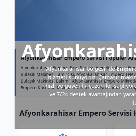
Afyonkarahi
Afyonkarahisar Empero Servisi Popüler Ar
Afyonkarahisar Empero Fırın Servisi, Afyonkarahisar Em
Afyonkarahisar bölgesinde
Empero
Bulaşık Makinesi Tamircisi, Afyonkarahisar Empero Tel
hizmeti sunuyoruz. Çamaşır makine
Bulaşık Makinesi Bakımı, Afyonkarahisar Empero Mikroda
hızlı ve güvenilir çözümler sağlıyor
Empero Kurutma Makinesi Tamircisi, Afyonkarahisar Emp
ve 7/24 destek avantajından yararla
i
Afyonkarahisar Empero Servisi 