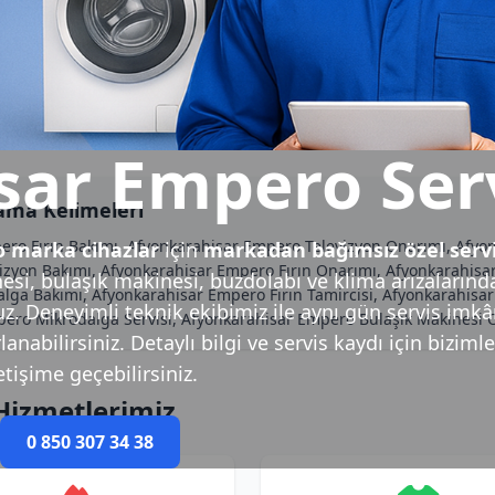
sar Empero Serv
ama Kelimeleri
pero Fırın Bakımı, Afyonkarahisar Empero Televizyon Onarımı, Af
 marka cihazlar
için
markadan bağımsız özel serv
evizyon Bakımı, Afyonkarahisar Empero Fırın Onarımı, Afyonkarahi
si, bulaşık makinesi, buzdolabı ve klima arızalarınd
lga Bakımı, Afyonkarahisar Empero Fırın Tamircisi, Afyonkarahisa
uz. Deneyimli teknik ekibimiz ile aynı gün servis imkâ
ero Mikrodalga Servisi, Afyonkarahisar Empero Bulaşık Makinesi 
nabilirsiniz. Detaylı bilgi ve servis kaydı için bizimle
letişime geçebilirsiniz.
Hizmetlerimiz
0 850 307 34 38