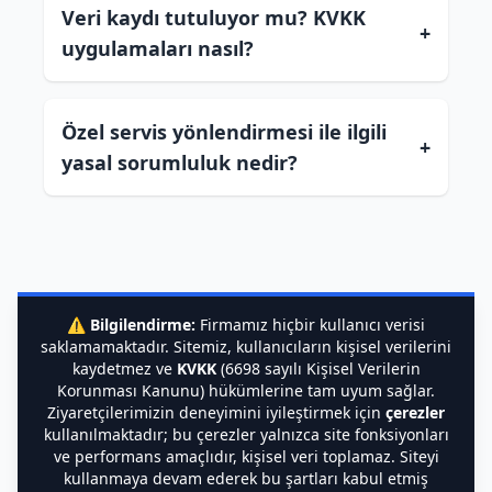
Veri kaydı tutuluyor mu? KVKK
+
uygulamaları nasıl?
Özel servis yönlendirmesi ile ilgili
+
yasal sorumluluk nedir?
⚠️
Bilgilendirme:
Firmamız hiçbir kullanıcı verisi
saklamamaktadır. Sitemiz, kullanıcıların kişisel verilerini
kaydetmez ve
KVKK
(6698 sayılı Kişisel Verilerin
Korunması Kanunu) hükümlerine tam uyum sağlar.
Ziyaretçilerimizin deneyimini iyileştirmek için
çerezler
kullanılmaktadır; bu çerezler yalnızca site fonksiyonları
ve performans amaçlıdır, kişisel veri toplamaz. Siteyi
kullanmaya devam ederek bu şartları kabul etmiş