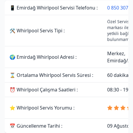
📱 Emirdağ Whirlpool Servisi Telefonu :
0 850 307 3
Özel Servisti
markası ile 
🛠 Whirlpool Servis Tipi :
yetkili bağlan
bulunmamakt
Merkez,
🌍 Emirdağ Whirlpool Adresi :
Emirdağ/Af
⌛ Ortalama Whirlpool Servis Süresi :
60 dakika
⏰ Whirlpool Çalışma Saatleri :
08:30 - 19:0
⭐ Whirlpool Servis Yorumu :
📅 Güncellenme Tarihi :
09 Ağustos