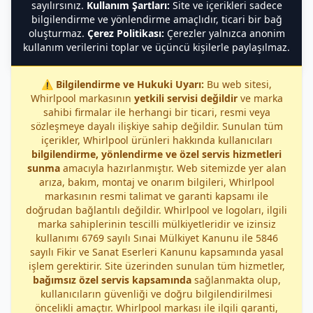
sayılırsınız.
Kullanım Şartları:
Site ve içerikleri sadece
bilgilendirme ve yönlendirme amaçlıdır, ticari bir bağ
oluşturmaz.
Çerez Politikası:
Çerezler yalnızca anonim
kullanım verilerini toplar ve üçüncü kişilerle paylaşılmaz.
⚠️
Bilgilendirme ve Hukuki Uyarı:
Bu web sitesi,
Whirlpool markasının
yetkili servisi değildir
ve marka
sahibi firmalar ile herhangi bir ticari, resmi veya
sözleşmeye dayalı ilişkiye sahip değildir. Sunulan tüm
içerikler, Whirlpool ürünleri hakkında kullanıcıları
bilgilendirme, yönlendirme ve özel servis hizmetleri
sunma
amacıyla hazırlanmıştır. Web sitemizde yer alan
arıza, bakım, montaj ve onarım bilgileri, Whirlpool
markasının resmi talimat ve garanti kapsamı ile
doğrudan bağlantılı değildir. Whirlpool ve logoları, ilgili
marka sahiplerinin tescilli mülkiyetleridir ve izinsiz
kullanımı 6769 sayılı Sınai Mülkiyet Kanunu ile 5846
sayılı Fikir ve Sanat Eserleri Kanunu kapsamında yasal
işlem gerektirir. Site üzerinden sunulan tüm hizmetler,
bağımsız özel servis kapsamında
sağlanmakta olup,
kullanıcıların güvenliği ve doğru bilgilendirilmesi
öncelikli amaçtır. Whirlpool markası ile ilgili garanti,