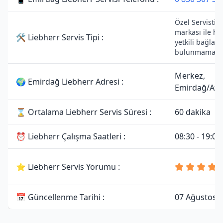
Özel Servistir.
markası ile he
🛠 Liebherr Servis Tipi :
yetkili bağlant
bulunmamakta
Merkez,
🌍 Emirdağ Liebherr Adresi :
Emirdağ/Afy
⌛ Ortalama Liebherr Servis Süresi :
60 dakika
⏰ Liebherr Çalışma Saatleri :
08:30 - 19:00
⭐ Liebherr Servis Yorumu :
📅 Güncellenme Tarihi :
07 Ağustos 