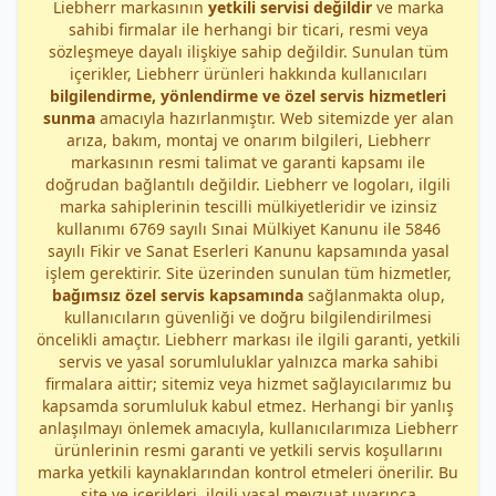
Liebherr markasının
yetkili servisi değildir
ve marka
sahibi firmalar ile herhangi bir ticari, resmi veya
sözleşmeye dayalı ilişkiye sahip değildir. Sunulan tüm
içerikler, Liebherr ürünleri hakkında kullanıcıları
bilgilendirme, yönlendirme ve özel servis hizmetleri
sunma
amacıyla hazırlanmıştır. Web sitemizde yer alan
arıza, bakım, montaj ve onarım bilgileri, Liebherr
markasının resmi talimat ve garanti kapsamı ile
doğrudan bağlantılı değildir. Liebherr ve logoları, ilgili
marka sahiplerinin tescilli mülkiyetleridir ve izinsiz
kullanımı 6769 sayılı Sınai Mülkiyet Kanunu ile 5846
sayılı Fikir ve Sanat Eserleri Kanunu kapsamında yasal
işlem gerektirir. Site üzerinden sunulan tüm hizmetler,
bağımsız özel servis kapsamında
sağlanmakta olup,
kullanıcıların güvenliği ve doğru bilgilendirilmesi
öncelikli amaçtır. Liebherr markası ile ilgili garanti, yetkili
servis ve yasal sorumluluklar yalnızca marka sahibi
firmalara aittir; sitemiz veya hizmet sağlayıcılarımız bu
kapsamda sorumluluk kabul etmez. Herhangi bir yanlış
anlaşılmayı önlemek amacıyla, kullanıcılarımıza Liebherr
ürünlerinin resmi garanti ve yetkili servis koşullarını
marka yetkili kaynaklarından kontrol etmeleri önerilir. Bu
site ve içerikleri, ilgili yasal mevzuat uyarınca