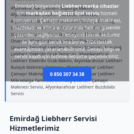
Emirdağ bölgesinde
Liebherr marka cihazlar
Afyonkarahisar Liebherr Süpürge Bakımı,
için
markadan bağımsız özel servis
hizmeti
Afyonkarahisar Liebherr Su Isıtıcı Tamircisi,
sunuyoruz. Çamaşır makinesi, bulaşık makinesi,
Afyonkarahisar Liebherr Buzdolabı Bakımı, Emirdağ
buzdolabı ve klima arızalarında hızlı ve güvenilir
Liebherr Fırın Onarımı, Afyonkarahisar Liebherr
Süpürge Onarımı, Emirdağ Liebherr Elektrikli Ocak
çözümler sağlıyoruz. Deneyimli teknik ekibimiz
Onarımı, Afyonkarahisar Liebherr Elektrikli Ocak
ile aynı gün servis imkânı ve 7/24 destek
Onarımı, Emirdağ Liebherr Su Isıtıcı Tamircisi, Emirdağ
avantajından yararlanabilirsiniz. Detaylı bilgi ve
Liebherr Elektrikli Ocak Tamircisi, Afyonkarahisar
servis kaydı için bizimle iletişime geçebilirsiniz.
Liebherr Elektrikli Ocak Bakımı, Afyonkarahisar Liebherr
Bulaşık Makinesi Tamircisi, Afyonkarahisar Liebherr
Çamaşır Makinesi Onarımı, Afyonkarahisar Liebherr
0 850 307 34 38
Mikrodalga Tamircisi, Emirdağ Liebherr Çamaşır
Makinesi Servisi, Afyonkarahisar Liebherr Buzdolabı
Servisi
Emirdağ Liebherr Servisi
Hizmetlerimiz