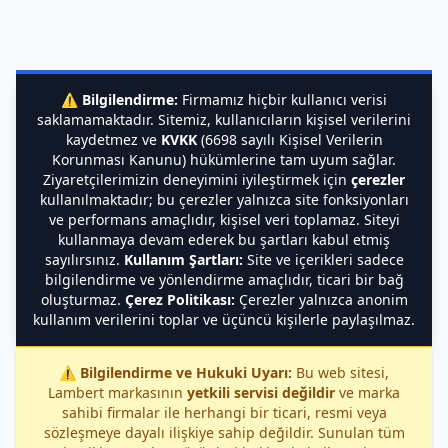
⚠️
Bilgilendirme:
Firmamız hiçbir kullanıcı verisi
saklamamaktadır. Sitemiz, kullanıcıların kişisel verilerini
kaydetmez ve
KVKK
(6698 sayılı Kişisel Verilerin
Korunması Kanunu) hükümlerine tam uyum sağlar.
Ziyaretçilerimizin deneyimini iyileştirmek için
çerezler
kullanılmaktadır; bu çerezler yalnızca site fonksiyonları
ve performans amaçlıdır, kişisel veri toplamaz. Siteyi
kullanmaya devam ederek bu şartları kabul etmiş
sayılırsınız.
Kullanım Şartları:
Site ve içerikleri sadece
bilgilendirme ve yönlendirme amaçlıdır, ticari bir bağ
oluşturmaz.
Çerez Politikası:
Çerezler yalnızca anonim
kullanım verilerini toplar ve üçüncü kişilerle paylaşılmaz.
⚠️
Bilgilendirme ve Hukuki Uyarı:
Bu web sitesi,
Lambert markasının
yetkili servisi değildir
ve marka
sahibi firmalar ile herhangi bir ticari, resmi veya
sözleşmeye dayalı ilişkiye sahip değildir. Sunulan tüm