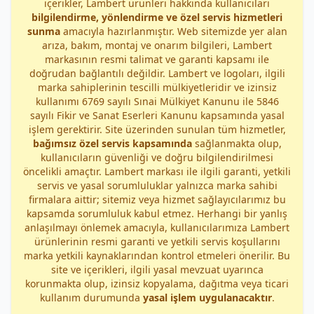
içerikler, Lambert ürünleri hakkında kullanıcıları
bilgilendirme, yönlendirme ve özel servis hizmetleri
sunma
amacıyla hazırlanmıştır. Web sitemizde yer alan
arıza, bakım, montaj ve onarım bilgileri, Lambert
markasının resmi talimat ve garanti kapsamı ile
doğrudan bağlantılı değildir. Lambert ve logoları, ilgili
marka sahiplerinin tescilli mülkiyetleridir ve izinsiz
kullanımı 6769 sayılı Sınai Mülkiyet Kanunu ile 5846
sayılı Fikir ve Sanat Eserleri Kanunu kapsamında yasal
işlem gerektirir. Site üzerinden sunulan tüm hizmetler,
bağımsız özel servis kapsamında
sağlanmakta olup,
kullanıcıların güvenliği ve doğru bilgilendirilmesi
öncelikli amaçtır. Lambert markası ile ilgili garanti, yetkili
servis ve yasal sorumluluklar yalnızca marka sahibi
firmalara aittir; sitemiz veya hizmet sağlayıcılarımız bu
kapsamda sorumluluk kabul etmez. Herhangi bir yanlış
anlaşılmayı önlemek amacıyla, kullanıcılarımıza Lambert
ürünlerinin resmi garanti ve yetkili servis koşullarını
marka yetkili kaynaklarından kontrol etmeleri önerilir. Bu
site ve içerikleri, ilgili yasal mevzuat uyarınca
korunmakta olup, izinsiz kopyalama, dağıtma veya ticari
kullanım durumunda
yasal işlem uygulanacaktır
.