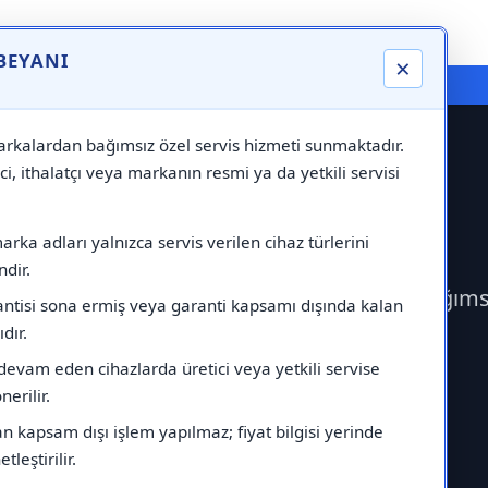
 BEYANI
×
⚠️ Markadan Bağımsız "Özel Servis" Hizmeti
rkalardan bağımsız özel servis hizmeti sunmaktadır.
ci, ithalatçı veya markanın resmi ya da yetkili servisi
ervisi
rka adları yalnızca servis verilen cihaz türlerini
dir.
rek Sharp Servisi çağırabilirsiniz.Markadan bağıms
antisi sona ermiş veya garanti kapsamı dışında kalan
ıdır.
devam eden cihazlarda üretici veya yetkili servise
erilir.
 kapsam dışı işlem yapılmaz; fiyat bilgisi yerinde
tleştirilir.