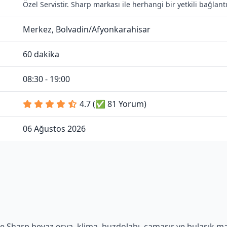
Özel Servistir. Sharp markası ile herhangi bir yetkili bağla
Merkez, Bolvadin/Afyonkarahisar
60 dakika
08:30 - 19:00
4.7 (✅ 81 Yorum)
06 Ağustos 2026
 Sharp beyaz eşya, klima, buzdolabı, çamaşır ve bulaşık maki