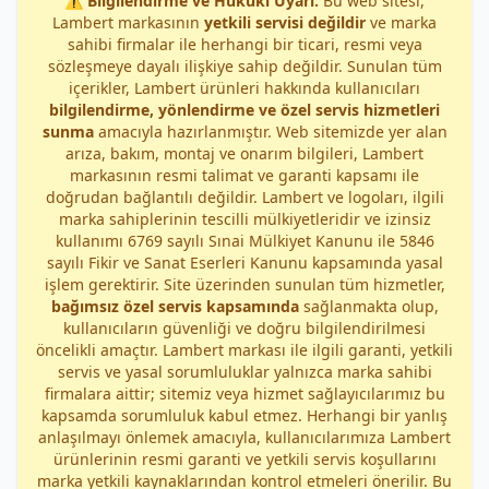
⚠️
Bilgilendirme ve Hukuki Uyarı:
Bu web sitesi,
Lambert markasının
yetkili servisi değildir
ve marka
sahibi firmalar ile herhangi bir ticari, resmi veya
sözleşmeye dayalı ilişkiye sahip değildir. Sunulan tüm
içerikler, Lambert ürünleri hakkında kullanıcıları
bilgilendirme, yönlendirme ve özel servis hizmetleri
sunma
amacıyla hazırlanmıştır. Web sitemizde yer alan
arıza, bakım, montaj ve onarım bilgileri, Lambert
markasının resmi talimat ve garanti kapsamı ile
doğrudan bağlantılı değildir. Lambert ve logoları, ilgili
marka sahiplerinin tescilli mülkiyetleridir ve izinsiz
kullanımı 6769 sayılı Sınai Mülkiyet Kanunu ile 5846
sayılı Fikir ve Sanat Eserleri Kanunu kapsamında yasal
işlem gerektirir. Site üzerinden sunulan tüm hizmetler,
bağımsız özel servis kapsamında
sağlanmakta olup,
kullanıcıların güvenliği ve doğru bilgilendirilmesi
öncelikli amaçtır. Lambert markası ile ilgili garanti, yetkili
servis ve yasal sorumluluklar yalnızca marka sahibi
firmalara aittir; sitemiz veya hizmet sağlayıcılarımız bu
kapsamda sorumluluk kabul etmez. Herhangi bir yanlış
anlaşılmayı önlemek amacıyla, kullanıcılarımıza Lambert
ürünlerinin resmi garanti ve yetkili servis koşullarını
marka yetkili kaynaklarından kontrol etmeleri önerilir. Bu