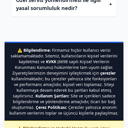
Özel servis yönlendirmesi ile ilgili
+
yasal sorumluluk nedir?
⚠️
Bilgilendirme:
Firmamız hiçbir kullanıcı verisi
saklamamaktadır. Sitemiz, kullanıcıların kişisel verilerini
kaydetmez ve
KVKK
(6698 sayılı Kişisel Verilerin
Korunması Kanunu) hükümlerine tam uyum sağlar.
Ziyaretçilerimizin deneyimini iyileştirmek için
çerezler
kullanılmaktadır; bu çerezler yalnızca site fonksiyonları
ve performans amaçlıdır, kişisel veri toplamaz. Siteyi
kullanmaya devam ederek bu şartları kabul etmiş
sayılırsınız.
Kullanım Şartları:
Site ve içerikleri sadece
bilgilendirme ve yönlendirme amaçlıdır, ticari bir bağ
oluşturmaz.
Çerez Politikası:
Çerezler yalnızca anonim
kullanım verilerini toplar ve üçüncü kişilerle paylaşılmaz.