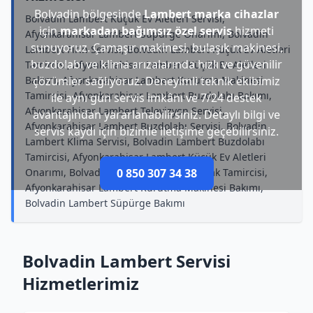
Bolvadin bölgesinde
Lambert marka cihazlar
Bolvadin Lambert Küçük Ev Aletleri Servisi,
için
markadan bağımsız özel servis
hizmeti
Afyonkarahisar Lambert Süpürge Onarımı, Bolvadin
sunuyoruz. Çamaşır makinesi, bulaşık makinesi,
Lambert Fırın Servisi, Bolvadin Lambert Küçük Ev Aletleri
buzdolabı ve klima arızalarında hızlı ve güvenilir
Tamircisi, Afyonkarahisar Lambert Küçük Ev Aletleri
Bakımı, Afyonkarahisar Lambert Kurutma Makinesi
çözümler sağlıyoruz. Deneyimli teknik ekibimiz
Tamircisi, Afyonkarahisar Lambert Buzdolabı Bakımı,
ile aynı gün servis imkânı ve 7/24 destek
Afyonkarahisar Lambert Televizyon Servisi,
avantajından yararlanabilirsiniz. Detaylı bilgi ve
Afyonkarahisar Lambert Buzdolabı Servisi, Bolvadin
servis kaydı için bizimle iletişime geçebilirsiniz.
Lambert Klima Servisi, Bolvadin Lambert Buzdolabı
Tamircisi, Afyonkarahisar Lambert Küçük Ev Aletleri
Onarımı, Bolvadin Lambert Elektrikli Ocak Tamircisi,
0 850 307 34 38
Afyonkarahisar Lambert Kurutma Makinesi Bakımı,
Bolvadin Lambert Süpürge Bakımı
Bolvadin Lambert Servisi
Hizmetlerimiz