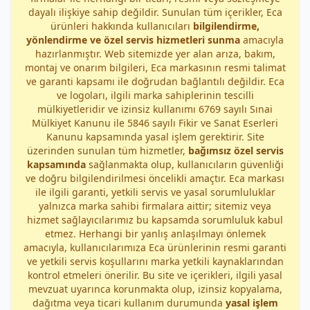
dayalı ilişkiye sahip değildir. Sunulan tüm içerikler, Eca
ürünleri hakkında kullanıcıları
bilgilendirme,
yönlendirme ve özel servis hizmetleri sunma
amacıyla
hazırlanmıştır. Web sitemizde yer alan arıza, bakım,
montaj ve onarım bilgileri, Eca markasının resmi talimat
ve garanti kapsamı ile doğrudan bağlantılı değildir. Eca
ve logoları, ilgili marka sahiplerinin tescilli
mülkiyetleridir ve izinsiz kullanımı 6769 sayılı Sınai
Mülkiyet Kanunu ile 5846 sayılı Fikir ve Sanat Eserleri
Kanunu kapsamında yasal işlem gerektirir. Site
üzerinden sunulan tüm hizmetler,
bağımsız özel servis
kapsamında
sağlanmakta olup, kullanıcıların güvenliği
ve doğru bilgilendirilmesi öncelikli amaçtır. Eca markası
ile ilgili garanti, yetkili servis ve yasal sorumluluklar
yalnızca marka sahibi firmalara aittir; sitemiz veya
hizmet sağlayıcılarımız bu kapsamda sorumluluk kabul
etmez. Herhangi bir yanlış anlaşılmayı önlemek
amacıyla, kullanıcılarımıza Eca ürünlerinin resmi garanti
ve yetkili servis koşullarını marka yetkili kaynaklarından
kontrol etmeleri önerilir. Bu site ve içerikleri, ilgili yasal
mevzuat uyarınca korunmakta olup, izinsiz kopyalama,
dağıtma veya ticari kullanım durumunda
yasal işlem