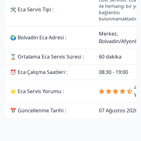
ile herhangi bir yetk
🛠 Eca Servis Tipi :
bağlantısı
bulunmamaktadır.
Merkez,
🌍 Bolvadin Eca Adresi :
Bolvadin/Afyonka
⌛ Ortalama Eca Servis Süresi :
60 dakika
⏰ Eca Çalışma Saatleri :
08:30 - 19:00
4.
⭐ Eca Servis Yorumu :
Yo
📅 Güncellenme Tarihi :
07 Ağustos 2026