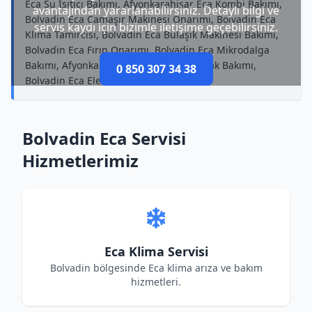
Eca Su Isıtıcı Bakımı, Afyonkarahisar Eca Kombi Bakımı,
avantajından yararlanabilirsiniz. Detaylı bilgi ve
Bolvadin Eca Çamaşır Makinesi Onarımı, Bolvadin Eca
servis kaydı için bizimle iletişime geçebilirsiniz.
Klima Tamircisi, Bolvadin Eca Bulaşık Makinesi Bakımı,
Bolvadin Eca Fırın Onarımı, Bolvadin Eca Mikrodalga
Bakımı, Afyonkarahisar Eca Elektrikli Ocak Bakımı,
0 850 307 34 38
Bolvadin Eca Elektrikli Ocak Onarımı
Bolvadin Eca Servisi
Hizmetlerimiz
Eca Klima Servisi
Bolvadin bölgesinde Eca klima arıza ve bakım
hizmetleri.