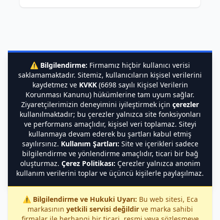
⚠️
Bilgilendirme:
Firmamız hiçbir kullanıcı verisi
saklamamaktadır. Sitemiz, kullanıcıların kişisel verilerini
kaydetmez ve
KVKK
(6698 sayılı Kişisel Verilerin
Korunması Kanunu) hükümlerine tam uyum sağlar.
Ziyaretçilerimizin deneyimini iyileştirmek için
çerezler
kullanılmaktadır; bu çerezler yalnızca site fonksiyonları
ve performans amaçlıdır, kişisel veri toplamaz. Siteyi
kullanmaya devam ederek bu şartları kabul etmiş
sayılırsınız.
Kullanım Şartları:
Site ve içerikleri sadece
bilgilendirme ve yönlendirme amaçlıdır, ticari bir bağ
oluşturmaz.
Çerez Politikası:
Çerezler yalnızca anonim
kullanım verilerini toplar ve üçüncü kişilerle paylaşılmaz.
⚠️
Bilgilendirme ve Hukuki Uyarı:
Bu web sitesi, Eca
markasının
yetkili servisi değildir
ve marka sahibi
firmalar ile herhangi bir ticari, resmi veya sözleşmeye