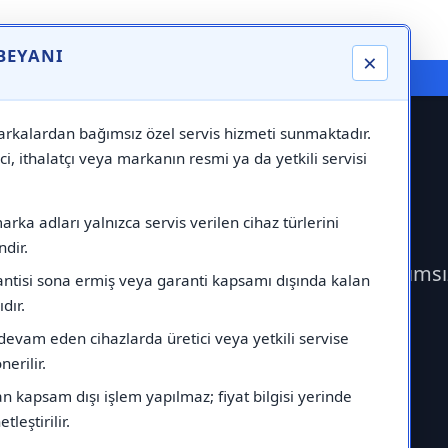
 BEYANI
×
⚠️ Markadan Bağımsız "Özel Servis" Hizmeti
rkalardan bağımsız özel servis hizmeti sunmaktadır.
ci, ithalatçı veya markanın resmi ya da yetkili servisi
ervisi
rka adları yalnızca servis verilen cihaz türlerini
dir.
ek Airfel Servisi çağırabilirsiniz.Markadan bağıms
antisi sona ermiş veya garanti kapsamı dışında kalan
ıdır.
devam eden cihazlarda üretici veya yetkili servise
erilir.
 kapsam dışı işlem yapılmaz; fiyat bilgisi yerinde
tleştirilir.