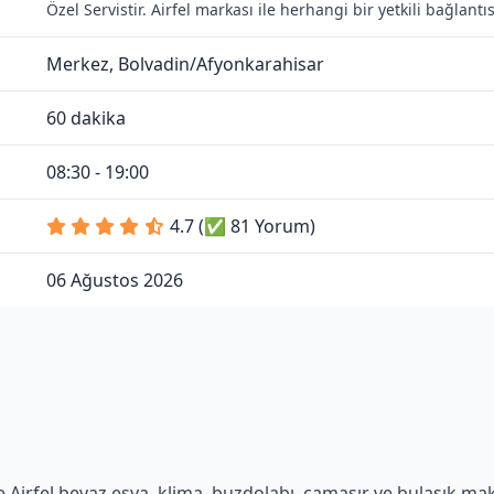
Özel Servistir. Airfel markası ile herhangi bir yetkili bağlan
Merkez, Bolvadin/Afyonkarahisar
60 dakika
08:30 - 19:00
4.7 (✅ 81 Yorum)
06 Ağustos 2026
 Airfel beyaz eşya, klima, buzdolabı, çamaşır ve bulaşık makin