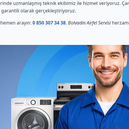
erinde uzmanlaşmış teknik ekibimiz ile hizmet veriyoruz. Ça
 garantili olarak gerçekleştiriyoruz.
in hemen arayın:
0 850 307 34 38
.
Bolvadin Airfel Servisi
herzama