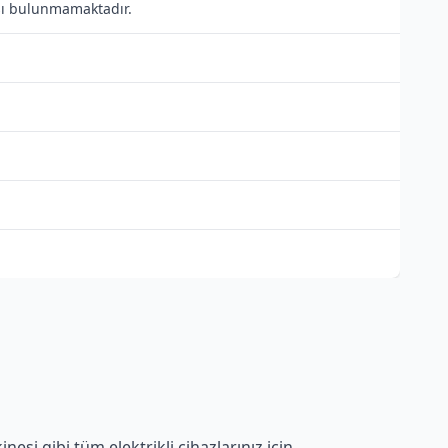
tısı bulunmamaktadır.
esi gibi tüm elektrikli cihazlarınız için