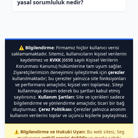
yasal sorumluluk nedir?
⚠️
Bilgilendirme:
Firmamız hiçbir kullanıcı verisi
saklamamaktadır. Sitemiz, kullanıcıların kişisel verilerini
kaydetmez ve
KVKK
(6698 sayılı Kişisel Verilerin
Korunması Kanunu) hükümlerine tam uyum sağlar.
Ziyaretçilerimizin deneyimini iyileştirmek için
çerezler
kullanılmaktadır; bu çerezler yalnızca site fonksiyonları
ve performans amaçlıdır, kişisel veri toplamaz. Siteyi
kullanmaya devam ederek bu şartları kabul etmiş
sayılırsınız.
Kullanım Şartları:
Site ve içerikleri sadece
bilgilendirme ve yönlendirme amaçlıdır, ticari bir bağ
oluşturmaz.
Çerez Politikası:
Çerezler yalnızca anonim
kullanım verilerini toplar ve üçüncü kişilerle paylaşılmaz.
⚠️
Bilgilendirme ve Hukuki Uyarı:
Bu web sitesi, Seg
markasının
yetkili servisi değildir
ve marka sahibi