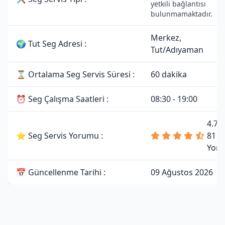
yetkili bağlantısı
bulunmamaktadır.
Merkez,
🌍 Tut Seg Adresi :
Tut/Adıyaman
⌛ Ortalama Seg Servis Süresi :
60 dakika
⏰ Seg Çalışma Saatleri :
08:30 - 19:00
4.7 
⭐ Seg Servis Yorumu :
81
Yor
📅 Güncellenme Tarihi :
09 Ağustos 2026