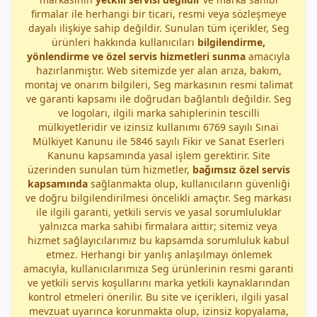
firmalar ile herhangi bir ticari, resmi veya sözleşmeye
dayalı ilişkiye sahip değildir. Sunulan tüm içerikler, Seg
ürünleri hakkında kullanıcıları
bilgilendirme,
yönlendirme ve özel servis hizmetleri sunma
amacıyla
hazırlanmıştır. Web sitemizde yer alan arıza, bakım,
montaj ve onarım bilgileri, Seg markasının resmi talimat
ve garanti kapsamı ile doğrudan bağlantılı değildir. Seg
ve logoları, ilgili marka sahiplerinin tescilli
mülkiyetleridir ve izinsiz kullanımı 6769 sayılı Sınai
Mülkiyet Kanunu ile 5846 sayılı Fikir ve Sanat Eserleri
Kanunu kapsamında yasal işlem gerektirir. Site
üzerinden sunulan tüm hizmetler,
bağımsız özel servis
kapsamında
sağlanmakta olup, kullanıcıların güvenliği
ve doğru bilgilendirilmesi öncelikli amaçtır. Seg markası
ile ilgili garanti, yetkili servis ve yasal sorumluluklar
yalnızca marka sahibi firmalara aittir; sitemiz veya
hizmet sağlayıcılarımız bu kapsamda sorumluluk kabul
etmez. Herhangi bir yanlış anlaşılmayı önlemek
amacıyla, kullanıcılarımıza Seg ürünlerinin resmi garanti
ve yetkili servis koşullarını marka yetkili kaynaklarından
kontrol etmeleri önerilir. Bu site ve içerikleri, ilgili yasal
mevzuat uyarınca korunmakta olup, izinsiz kopyalama,