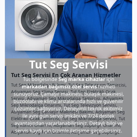
Tut Seg Servisi
Tut Seg Servisi En Çok Aranan Hizmetler
Tut bölgesinde
Seg marka cihazlar
için
Tut Seg Mikrodalga Bakımı, Tut Seg Televizyon Tamircisi,
markadan bağımsız özel servis
hizmeti
Adıyaman Seg Klima Servisi, Tut Seg Elektrikli Ocak
sunuyoruz. Çamaşır makinesi, bulaşık makinesi,
Servisi, Adıyaman Seg Mikrodalga Tamircisi, Adıyaman
buzdolabı ve klima arızalarında hızlı ve güvenilir
Seg Mikrodalga Onarımı, Tut Seg Televizyon Servisi,
çözümler sağlıyoruz. Deneyimli teknik ekibimiz
Adıyaman Seg Çamaşır Makinesi Bakımı, Adıyaman Seg
ile aynı gün servis imkânı ve 7/24 destek
Elektrikli Ocak Tamircisi, Tut Seg Mikrodalga Servisi, Tut
avantajından yararlanabilirsiniz. Detaylı bilgi ve
Seg Kombi Onarımı, Adıyaman Seg Süpürge Onarımı,
servis kaydı için bizimle iletişime geçebilirsiniz.
Adıyaman Seg Fırın Onarımı, Adıyaman Seg Süpürge