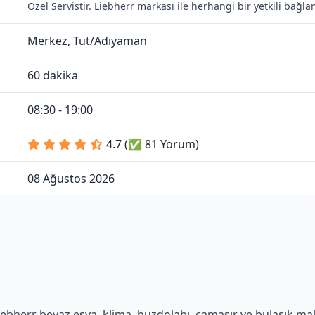
Özel Servistir. Liebherr markası ile herhangi bir yetkili bağl
Merkez, Tut/Adıyaman
60 dakika
08:30 - 19:00
4.7 (✅ 81 Yorum)
08 Ağustos 2026
ebherr beyaz eşya, klima, buzdolabı, çamaşır ve bulaşık makin