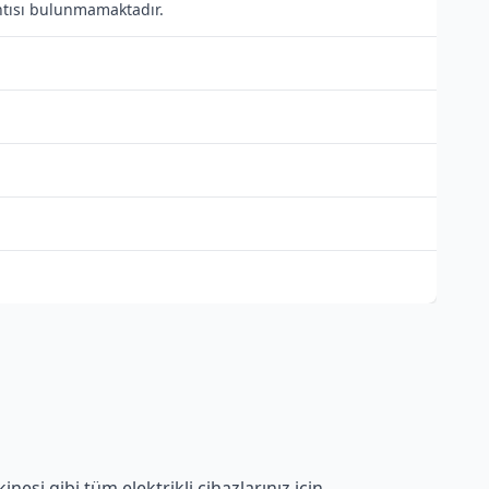
antısı bulunmamaktadır.
esi gibi tüm elektrikli cihazlarınız için