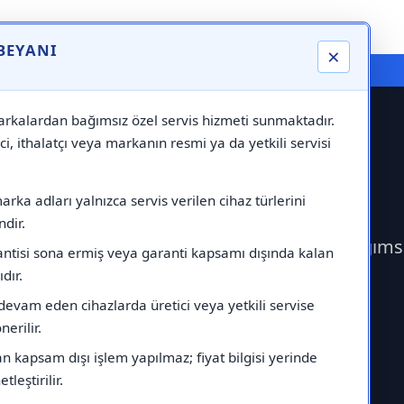
 BEYANI
×
⚠️ Markadan Bağımsız "Özel Servis" Hizmeti
rkalardan bağımsız özel servis hizmeti sunmaktadır.
ci, ithalatçı veya markanın resmi ya da yetkili servisi
visi
rka adları yalnızca servis verilen cihaz türlerini
dir.
 Liebherr Servisi çağırabilirsiniz.Markadan bağıms
antisi sona ermiş veya garanti kapsamı dışında kalan
ıdır.
devam eden cihazlarda üretici veya yetkili servise
erilir.
 kapsam dışı işlem yapılmaz; fiyat bilgisi yerinde
tleştirilir.