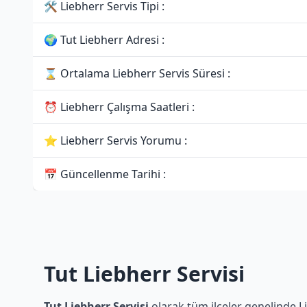
🛠 Liebherr Servis Tipi :
🌍 Tut Liebherr Adresi :
⌛ Ortalama Liebherr Servis Süresi :
⏰ Liebherr Çalışma Saatleri :
⭐ Liebherr Servis Yorumu :
📅 Güncellenme Tarihi :
Tut Liebherr Servisi
Tut Liebherr Servisi
olarak tüm ilçeler genelinde Li