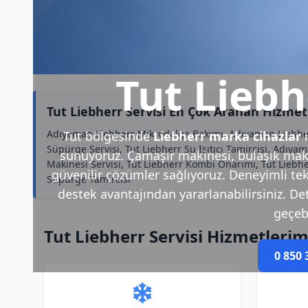
Tut Liebh
Tut Liebherr Servisi En Çok Aranan Hizmet
Adıyaman Liebherr Mikrodalga Bakımı, Adıyaman Liebher
Tut bölgesinde
Liebherr marka cihazlar
i
Süpürge Servisi, Tut Liebherr Su Isıtıcı Tamircisi, Adıya
sunuyoruz. Çamaşır makinesi, bulaşık makin
Makinesi Servisi, Tut Liebherr Kombi Onarımı, Tut Liebh
güvenilir çözümler sağlıyoruz. Deneyimli tek
Süpürge Tamircisi
destek avantajından yararlanabilirsiniz. Deta
geçebi
Tut Liebherr Servisi Hizmetlerim
0 850 