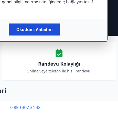
r genel bilgilendirme niteliğindedir; bağlayıcı teklif
Okudum, Anladım
Randevu Kolaylığı
Online veya telefon ile hızlı randevu.
eri
0 850 307 34 38