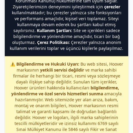
Korunması Kanunu) hükümlerine tam uyum sağlar.
Ziyaretçilerimizin deneyimini iyileştirmek için
çerezler
kullanılmaktadır; bu çerezler yalnızca site fonksiyonları
ve performans amaçlıdır, kişisel veri toplamaz. Siteyi
kullanmaya devam ederek bu şartları kabul etmiş
sayılırsınız.
Kullanım Şartları:
Site ve içerikleri sadece
bilgilendirme ve yönlendirme amaçlıdır, ticari bir bağ
oluşturmaz.
Çerez Politikası:
Çerezler yalnızca anonim
kullanım verilerini toplar ve üçüncü kişilerle paylaşılmaz.
⚠️
Bilgilendirme ve Hukuki Uyarı:
Bu web sitesi, Hoover
markasının
yetkili servisi değildir
ve marka sahibi
firmalar ile herhangi bir ticari, resmi veya sözleşmeye
dayalı ilişkiye sahip değildir. Sunulan tüm içerikler,
Hoover ürünleri hakkında kullanıcıları
bilgilendirme,
yönlendirme ve özel servis hizmetleri sunma
amacıyla
hazırlanmıştır. Web sitemizde yer alan arıza, bakım,
montaj ve onarım bilgileri, Hoover markasının resmi
talimat ve garanti kapsamı ile doğrudan bağlantılı
değildir. Hoover ve logoları, ilgili marka sahiplerinin
tescilli mülkiyetleridir ve izinsiz kullanımı 6769 sayılı
Sınai Mülkiyet Kanunu ile 5846 sayılı Fikir ve Sanat