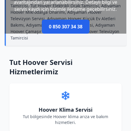
avantajından yararlanabilirsiniz. Detaylı bilgi ve
Tamircisi, Tut Hoover Elektrikli Ocak Tamircisi, Adıyaman
servis kaydı için bizimle iletişime geçebilirsiniz.
Hoover Mikrodalga Onarımı, Adıyaman Hoover
Televizyon Servisi, Adıyaman Hoover Küçük Ev Aletleri
Bakımı, Adıyaman Hoover Kombi Tamircisi, Adıyaman
0 850 307 34 38
Hoover Çamaşır Makinesi Bakımı, Tut Hoover Televizyon
Tamircisi
Tut Hoover Servisi
Hizmetlerimiz
Hoover Klima Servisi
Tut bölgesinde Hoover klima arıza ve bakım
hizmetleri.