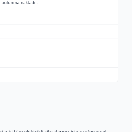
ısı bulunmamaktadır.
gibi tüm elektrikli cihazlarınız için profesyonel