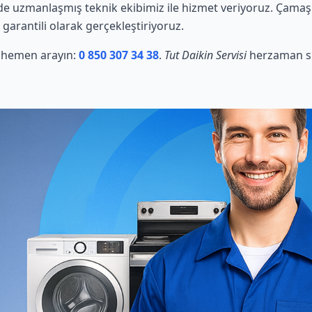
e uzmanlaşmış teknik ekibimiz ile hizmet veriyoruz. Çamaşı
 garantili olarak gerçekleştiriyoruz.
in hemen arayın:
0 850 307 34 38
.
Tut Daikin Servisi
herzaman si