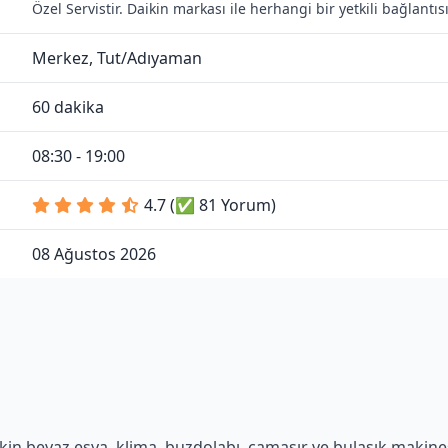
Özel Servistir. Daikin markası ile herhangi bir yetkili bağlant
Merkez, Tut/Adıyaman
60 dakika
08:30 - 19:00
4.7 (✅ 81 Yorum)
08 Ağustos 2026
in beyaz eşya, klima, buzdolabı, çamaşır ve bulaşık makinesi 