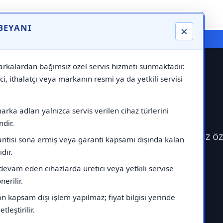
 BEYANI
×
⚠️ Markadan Bağımsız "Özel Servis" Hizmeti
rkalardan bağımsız özel servis hizmeti sunmaktadır.
ci, ithalatçı veya markanın resmi ya da yetkili servisi
si
rka adları yalnızca servis verilen cihaz türlerini
dir.
aikin Servisi çağırabilirsiniz.Markadan bağımsız ö
antisi sona ermiş veya garanti kapsamı dışında kalan
ıdır.
devam eden cihazlarda üretici veya yetkili servise
erilir.
 kapsam dışı işlem yapılmaz; fiyat bilgisi yerinde
tleştirilir.