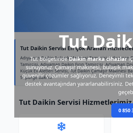
Tut Daik
Tut Daikin Servisi En Çok Aranan Hizmetle
Adıyaman Daikin Bulaşık Makinesi Tamircisi, Adıyaman Dai
Tut bölgesinde
Daikin marka cihazlar
iç
Tamircisi, Adıyaman Daikin Fırın Tamircisi, Adıyaman Da
sunuyoruz. Çamaşır makinesi, bulaşık makin
Küçük Ev Aletleri Servisi, Tut Daikin Çamaşır Makinesi B
güvenilir çözümler sağlıyoruz. Deneyimli tek
Süpürge Bakımı
destek avantajından yararlanabilirsiniz. Deta
geçebi
Tut Daikin Servisi Hizmetlerimiz
0 850 