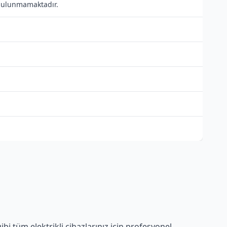
ı bulunmamaktadır.
i tüm elektrikli cihazlarınız için profesyonel