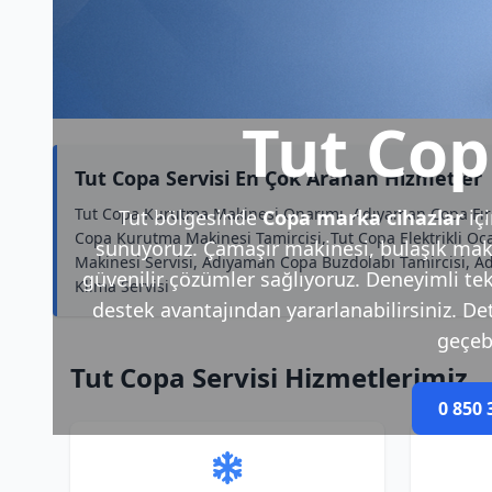
Tut Cop
Tut Copa Servisi En Çok Aranan Hizmetler
Tut Copa Kurutma Makinesi Onarımı, Adıyaman Copa Fırı
Tut bölgesinde
Copa marka cihazlar
iç
Copa Kurutma Makinesi Tamircisi, Tut Copa Elektrikli O
sunuyoruz. Çamaşır makinesi, bulaşık makin
Makinesi Servisi, Adıyaman Copa Buzdolabı Tamircisi, A
güvenilir çözümler sağlıyoruz. Deneyimli tek
Klima Servisi
destek avantajından yararlanabilirsiniz. Deta
geçebi
Tut Copa Servisi Hizmetlerimiz
0 850 