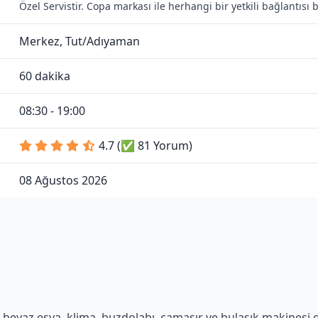
Özel Servistir. Copa markası ile herhangi bir yetkili bağlantıs
Merkez, Tut/Adıyaman
60 dakika
08:30 - 19:00
4.7 (✅ 81 Yorum)
08 Ağustos 2026
beyaz eşya, klima, buzdolabı, çamaşır ve bulaşık makinesi gib