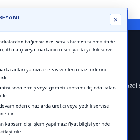
 BEYANI
×
⚠️ Markadan Bağımsız "Özel Servis" Hizmeti
rkalardan bağımsız özel servis hizmeti sunmaktadır.
ci, ithalatçı veya markanın resmi ya da yetkili servisi
rka adları yalnızca servis verilen cihaz türlerini
dir.
a Servisi çağırabilirsiniz.Markadan bağımsız özel
antisi sona ermiş veya garanti kapsamı dışında kalan
ıdır.
devam eden cihazlarda üretici veya yetkili servise
erilir.
 kapsam dışı işlem yapılmaz; fiyat bilgisi yerinde
tleştirilir.