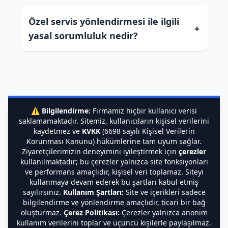
Özel servis yönlendirmesi ile ilgili
+
yasal sorumluluk nedir?
⚠️
Bilgilendirme:
Firmamız hiçbir kullanıcı verisi
saklamamaktadır. Sitemiz, kullanıcıların kişisel verilerini
kaydetmez ve
KVKK
(6698 sayılı Kişisel Verilerin
Korunması Kanunu) hükümlerine tam uyum sağlar.
Ziyaretçilerimizin deneyimini iyileştirmek için
çerezler
kullanılmaktadır; bu çerezler yalnızca site fonksiyonları
ve performans amaçlıdır, kişisel veri toplamaz. Siteyi
kullanmaya devam ederek bu şartları kabul etmiş
sayılırsınız.
Kullanım Şartları:
Site ve içerikleri sadece
bilgilendirme ve yönlendirme amaçlıdır, ticari bir bağ
oluşturmaz.
Çerez Politikası:
Çerezler yalnızca anonim
kullanım verilerini toplar ve üçüncü kişilerle paylaşılmaz.