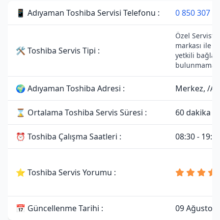
📱 Adıyaman Toshiba Servisi Telefonu :
0 850 307 3
Özel Servistir
markası ile h
🛠 Toshiba Servis Tipi :
yetkili bağlan
bulunmamakt
🌍 Adıyaman Toshiba Adresi :
Merkez, /A
⌛ Ortalama Toshiba Servis Süresi :
60 dakika
⏰ Toshiba Çalışma Saatleri :
08:30 - 19:0
⭐ Toshiba Servis Yorumu :
📅 Güncellenme Tarihi :
09 Ağustos 