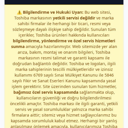
⚠️
Bilgilendirme ve Hukuki Uyarı:
Bu web sitesi,
Toshiba markasının
yetkili servisi değildir
ve marka
sahibi firmalar ile herhangi bir ticari, resmi veya
sözleşmeye dayalı ilişkiye sahip değildir. Sunulan tüm
içerikler, Toshiba ürünleri hakkında kullanıcıları
bilgilendirme, yönlendirme ve özel servis hizmetleri
sunma
amacıyla hazırlanmıştır. Web sitemizde yer alan
arıza, bakım, montaj ve onarım bilgileri, Toshiba
markasının resmi talimat ve garanti kapsamı ile
doğrudan bağlantılı değildir. Toshiba ve logoları, ilgili
marka sahiplerinin tescilli mülkiyetleridir ve izinsiz
kullanımı 6769 sayılı Sınai Mülkiyet Kanunu ile 5846
sayılı Fikir ve Sanat Eserleri Kanunu kapsamında yasal
işlem gerektirir. Site üzerinden sunulan tüm hizmetler,
bağımsız özel servis kapsamında
sağlanmakta olup,
kullanıcıların güvenliği ve doğru bilgilendirilmesi
öncelikli amaçtır. Toshiba markası ile ilgili garanti, yetkili
servis ve yasal sorumluluklar yalnızca marka sahibi
firmalara aittir; sitemiz veya hizmet sağlayıcılarımız bu
kapsamda sorumluluk kabul etmez. Herhangi bir yanlış
anlaşılmayı önlemek amacıyla, kullanıcılarımıza Toshiba