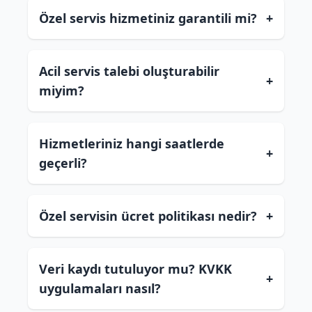
Özel servis hizmetiniz garantili mi?
+
Acil servis talebi oluşturabilir
+
miyim?
Hizmetleriniz hangi saatlerde
+
geçerli?
Özel servisin ücret politikası nedir?
+
Veri kaydı tutuluyor mu? KVKK
+
uygulamaları nasıl?