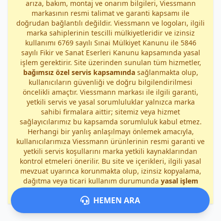
arıza, bakım, montaj ve onarım bilgileri, Viessmann
markasının resmi talimat ve garanti kapsamı ile
doğrudan bağlantılı değildir. Viessmann ve logoları, ilgili
marka sahiplerinin tescilli mülkiyetleridir ve izinsiz
kullanımı 6769 sayılı Sınai Mülkiyet Kanunu ile 5846
sayılı Fikir ve Sanat Eserleri Kanunu kapsamında yasal
işlem gerektirir. Site üzerinden sunulan tüm hizmetler,
bağımsız özel servis kapsamında
sağlanmakta olup,
kullanıcıların güvenliği ve doğru bilgilendirilmesi
öncelikli amaçtır. Viessmann markası ile ilgili garanti,
yetkili servis ve yasal sorumluluklar yalnızca marka
sahibi firmalara aittir; sitemiz veya hizmet
sağlayıcılarımız bu kapsamda sorumluluk kabul etmez.
Herhangi bir yanlış anlaşılmayı önlemek amacıyla,
kullanıcılarımıza Viessmann ürünlerinin resmi garanti ve
yetkili servis koşullarını marka yetkili kaynaklarından
kontrol etmeleri önerilir. Bu site ve içerikleri, ilgili yasal
mevzuat uyarınca korunmakta olup, izinsiz kopyalama,
dağıtma veya ticari kullanım durumunda
yasal işlem
uygulanacaktır
.
HEMEN ARA