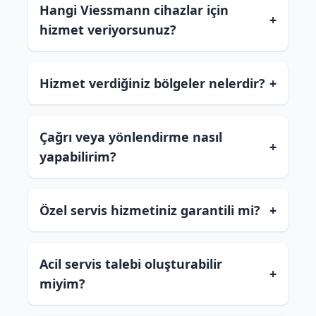
Hangi Viessmann cihazlar için
+
hizmet veriyorsunuz?
Hizmet verdiğiniz bölgeler nelerdir?
+
Çağrı veya yönlendirme nasıl
+
yapabilirim?
Özel servis hizmetiniz garantili mi?
+
Acil servis talebi oluşturabilir
+
miyim?