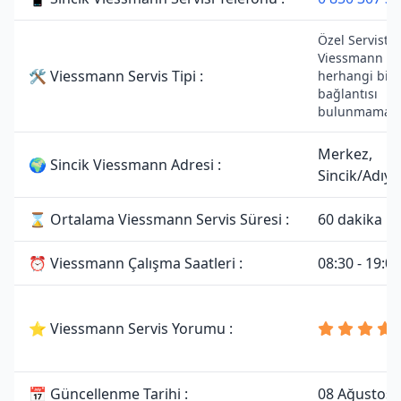
Özel Servistir.
Viessmann mar
🛠 Viessmann Servis Tipi :
herhangi bir y
bağlantısı
bulunmamakta
Merkez,
🌍 Sincik Viessmann Adresi :
Sincik/Adıy
⌛ Ortalama Viessmann Servis Süresi :
60 dakika
⏰ Viessmann Çalışma Saatleri :
08:30 - 19:00
⭐ Viessmann Servis Yorumu :
📅 Güncellenme Tarihi :
08 Ağustos 