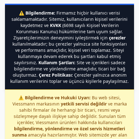
⚠️
Bilgilendirme:
Firmamız hiçbir kullanıcı verisi
saklamamaktadır. Sitemiz, kullanıcıların kişisel verilerini
kaydetmez ve
KVKK
(6698 sayılı Kişisel Verilerin
Korunması Kanunu) hükümlerine tam uyum sağlar.
Ziyaretçilerimizin deneyimini iyileştirmek için
çerezler
kullanılmaktadır; bu çerezler yalnızca site fonksiyonları
ve performans amaçlıdır, kişisel veri toplamaz. Siteyi
kullanmaya devam ederek bu şartları kabul etmiş
sayılırsınız.
Kullanım Şartları:
Site ve içerikleri sadece
bilgilendirme ve yönlendirme amaçlıdır, ticari bir bağ
oluşturmaz.
Çerez Politikası:
Çerezler yalnızca anonim
kullanım verilerini toplar ve üçüncü kişilerle paylaşılmaz.
⚠️
Bilgilendirme ve Hukuki Uyarı:
Bu web sitesi,
Viessmann markasının
yetkili servisi değildir
ve marka
sahibi firmalar ile herhangi bir ticari, resmi veya
sözleşmeye dayalı ilişkiye sahip değildir. Sunulan tüm
içerikler, Viessmann ürünleri hakkında kullanıcıları
bilgilendirme, yönlendirme ve özel servis hizmetleri
sunma
amacıyla hazırlanmıştır. Web sitemizde yer alan