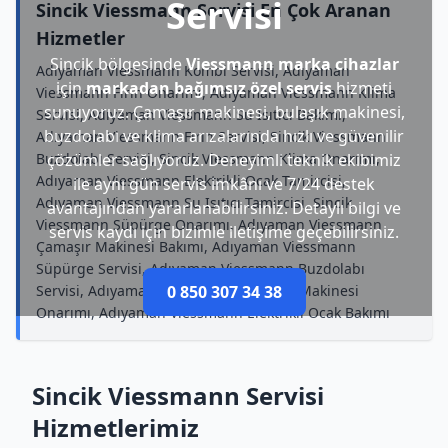
Servisi
Sincik Viessmann Servisi En Çok Aranan
Hizmetler
Sincik bölgesinde
Viessmann marka cihazlar
Adıyaman Viessmann Kombi Servisi, Adıyaman
için
markadan bağımsız özel servis
hizmeti
Viessmann Fırın Onarımı, Adıyaman Viessmann Klima
sunuyoruz. Çamaşır makinesi, bulaşık makinesi,
Servisi, Adıyaman Viessmann Su Isıtıcı Bakımı,
buzdolabı ve klima arızalarında hızlı ve güvenilir
Adıyaman Viessmann Fırın Servisi, Sincik Viessmann
Buzdolabı Servisi, Sincik Viessmann Klima Onarımı,
çözümler sağlıyoruz. Deneyimli teknik ekibimiz
Adıyaman Viessmann Elektrikli Ocak Tamircisi,
ile aynı gün servis imkânı ve 7/24 destek
Adıyaman Viessmann Su Isıtıcı Tamircisi, Sincik
avantajından yararlanabilirsiniz. Detaylı bilgi ve
Viessmann Süpürge Onarımı, Adıyaman Viessmann
servis kaydı için bizimle iletişime geçebilirsiniz.
Çamaşır Makinesi Bakımı, Adıyaman Viessmann
Süpürge Servisi, Adıyaman Viessmann Buzdolabı
Servisi, Adıyaman Viessmann Kurutma Makinesi
0 850 307 34 38
Onarımı, Adıyaman Viessmann Elektrikli Ocak Bakımı
Sincik Viessmann Servisi
Hizmetlerimiz