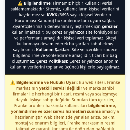
⚠️
Bilgilendirme:
Firmamız hiçbir kullanıcı verisi
saklamamaktadır. Sitemiz, kullanıcıların kişisel verilerini
kaydetmez ve
KVKK
(6698 sayılı Kişisel Verilerin
Korunması Kanunu) hükümlerine tam uyum sağlar.
Ziyaretçilerimizin deneyimini iyileştirmek için
çerezler
kullanılmaktadır; bu çerezler yalnızca site fonksiyonları
ve performans amaçlıdır, kişisel veri toplamaz. Siteyi
kullanmaya devam ederek bu şartları kabul etmiş
sayılırsınız.
Kullanım Şartları:
Site ve içerikleri sadece
bilgilendirme ve yönlendirme amaçlıdır, ticari bir bağ
oluşturmaz.
Çerez Politikası:
Çerezler yalnızca anonim
kullanım verilerini toplar ve üçüncü kişilerle paylaşılmaz.
⚠️
Bilgilendirme ve Hukuki Uyarı:
Bu web sitesi, Franke
markasının
yetkili servisi değildir
ve marka sahibi
firmalar ile herhangi bir ticari, resmi veya sözleşmeye
dayalı ilişkiye sahip değildir. Sunulan tüm içerikler,
Franke ürünleri hakkında kullanıcıları
bilgilendirme,
yönlendirme ve özel servis hizmetleri sunma
amacıyla
hazırlanmıştır. Web sitemizde yer alan arıza, bakım,
montaj ve onarım bilgileri, Franke markasının resmi
talimat ve garanti kapsamı ile doğrudan bağlantılı