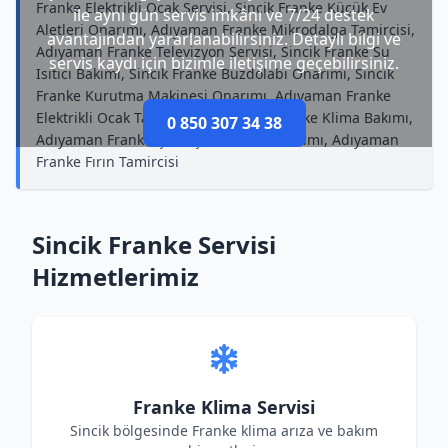
Franke Elektrikli Ocak Servisi, Sincik Franke Küçük Ev
ile aynı gün servis imkânı ve 7/24 destek
Aletleri Onarımı, Adıyaman Franke Mikrodalga Tamircisi,
avantajından yararlanabilirsiniz. Detaylı bilgi ve
Adıyaman Franke Televizyon Servisi, Sincik Franke Su
servis kaydı için bizimle iletişime geçebilirsiniz.
Isıtıcı Bakımı, Sincik Franke Buzdolabı Onarımı, Sincik
Franke Kurutma Makinesi Onarımı, Adıyaman Franke
Elektrikli Ocak Tamircisi, Adıyaman Franke Klima Bakımı,
0 850 307 34 38
Adıyaman Franke Çamaşır Makinesi Bakımı, Adıyaman
Franke Fırın Tamircisi
Sincik Franke Servisi
Hizmetlerimiz
Franke Klima Servisi
Sincik bölgesinde Franke klima arıza ve bakım