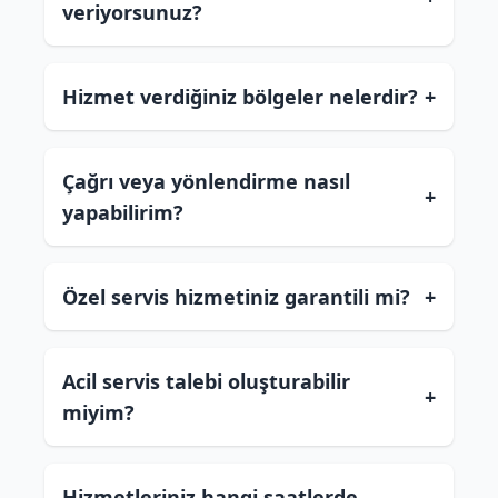
veriyorsunuz?
Hizmet verdiğiniz bölgeler nelerdir?
+
Çağrı veya yönlendirme nasıl
+
yapabilirim?
Özel servis hizmetiniz garantili mi?
+
Acil servis talebi oluşturabilir
+
miyim?
Hizmetleriniz hangi saatlerde