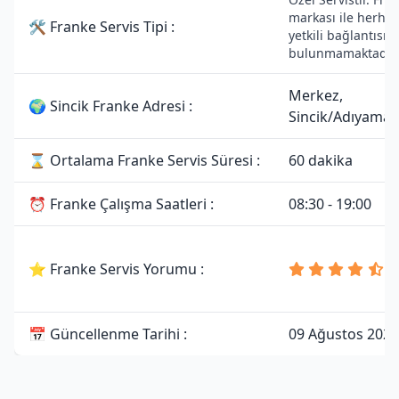
markası ile herhan
🛠 Franke Servis Tipi :
yetkili bağlantısı
bulunmamaktadır.
Merkez,
🌍 Sincik Franke Adresi :
Sincik/Adıyama
⌛ Ortalama Franke Servis Süresi :
60 dakika
⏰ Franke Çalışma Saatleri :
08:30 - 19:00
4
⭐ Franke Servis Yorumu :
8
Y
📅 Güncellenme Tarihi :
09 Ağustos 2026