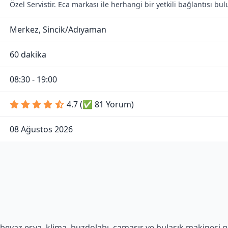
Özel Servistir. Eca markası ile herhangi bir yetkili bağlantısı b
Merkez, Sincik/Adıyaman
60 dakika
08:30 - 19:00
4.7 (✅ 81 Yorum)
08 Ağustos 2026
beyaz eşya, klima, buzdolabı, çamaşır ve bulaşık makinesi gib