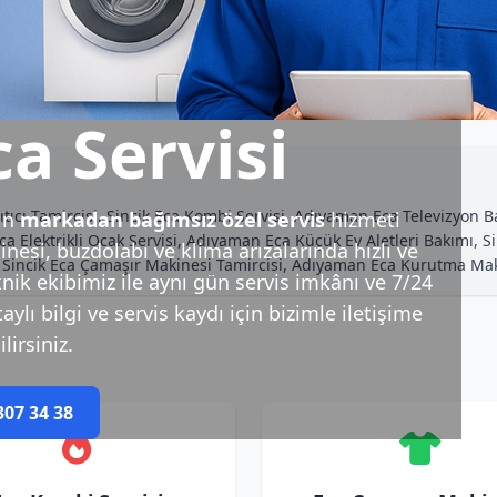
ca Servisi
tıcı Tamircisi, Sincik Eca Kombi Servisi, Adıyaman Eca Televizyon Ba
in
markadan bağımsız özel servis
hizmeti
Elektrikli Ocak Servisi, Adıyaman Eca Küçük Ev Aletleri Bakımı, Sinc
esi, buzdolabı ve klima arızalarında hızlı ve
, Sincik Eca Çamaşır Makinesi Tamircisi, Adıyaman Eca Kurutma Ma
nik ekibimiz ile aynı gün servis imkânı ve 7/24
ylı bilgi ve servis kaydı için bizimle iletişime
lirsiniz.
307 34 38