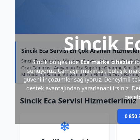
Sincik E
Sincik Eca Servisi En Çok Aranan Hizmetler
Sincik Eca Kurutma Makinesi Servisi, Adıyaman Eca Su Isı
Sincik bölgesinde
Eca marka cihazlar
iç
Ocak Tamircisi, Adıyaman Eca Süpürge Onarımı, Sincik Eca 
sunuyoruz. Çamaşır makinesi, bulaşık makin
Mikrodalga Bakımı, Adıyaman Eca Elektrikli Ocak Bakımı
güvenilir çözümler sağlıyoruz. Deneyimli tek
destek avantajından yararlanabilirsiniz. Deta
geçebi
Sincik Eca Servisi Hizmetlerimiz
0 850 