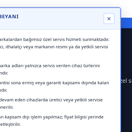
 BEYANI
×
⚠️ Markadan Bağımsız "Özel Servis" Hizmeti
rkalardan bağımsız özel servis hizmeti sunmaktadır.
ci, ithalatçı veya markanın resmi ya da yetkili servisi
i
rka adları yalnızca servis verilen cihaz türlerini
dir.
a Servisi çağırabilirsiniz.Markadan bağımsız özel 
antisi sona ermiş veya garanti kapsamı dışında kalan
ıdır.
devam eden cihazlarda üretici veya yetkili servise
erilir.
 kapsam dışı işlem yapılmaz; fiyat bilgisi yerinde
tleştirilir.