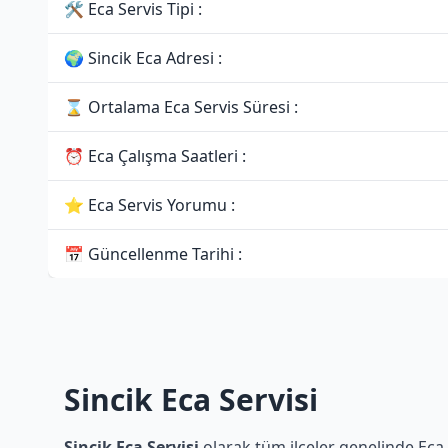
🛠 Eca Servis Tipi :
🌍 Sincik Eca Adresi :
⌛ Ortalama Eca Servis Süresi :
⏰ Eca Çalışma Saatleri :
⭐ Eca Servis Yorumu :
📅 Güncellenme Tarihi :
Sincik Eca Servisi
Sincik Eca Servisi
olarak tüm ilçeler genelinde Eca 