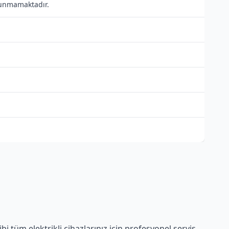
ulunmamaktadır.
i tüm elektrikli cihazlarınız için profesyonel servis