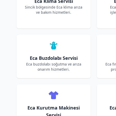
Eca Klima Servisi
Sincik bölgesinde Eca klima arıza
Eca
ve bakım hizmetleri.
işl
Eca Buzdolabı Servisi
Eca buzdolabı soğutma ve arıza
Eca fı
onarım hizmetleri.
pro
Eca Kurutma Makinesi
Ec
Servisi