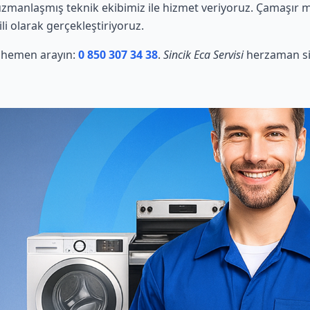
manlaşmış teknik ekibimiz ile hizmet veriyoruz. Çamaşır mak
li olarak gerçekleştiriyoruz.
in hemen arayın:
0 850 307 34 38
.
Sincik Eca Servisi
herzaman siz