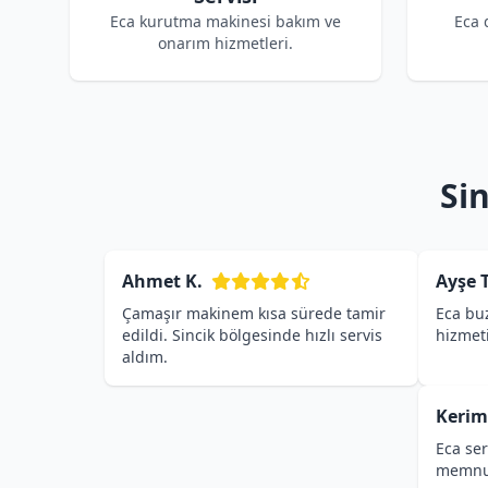
Eca kurutma makinesi bakım ve
Eca 
onarım hizmetleri.
Si
Ahmet K.
Ayşe T
Çamaşır makinem kısa sürede tamir
Eca buz
edildi. Sincik bölgesinde hızlı servis
hizmet
aldım.
Kerim
Eca ser
memnu