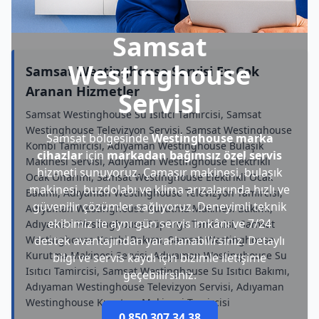
Samsat
Westinghouse
Samsat Westinghouse Servisi En Çok
Aranan Hizmetler
Servisi
Samsat Westinghouse Su Isıtıcı Tamircisi, Samsat
Westinghouse Televizyon Servisi, Samsat Westinghouse
Samsat bölgesinde
Westinghouse marka
Kombi Tamircisi, Adıyaman Westinghouse Bulaşık
cihazlar
için
markadan bağımsız özel servis
Makinesi Servisi, Adıyaman Westinghouse Elektrikli
hizmeti sunuyoruz. Çamaşır makinesi, bulaşık
Ocak Onarımı, Samsat Westinghouse Elektrikli Ocak
makinesi, buzdolabı ve klima arızalarında hızlı ve
Bakımı, Adıyaman Westinghouse Televizyon Tamircisi,
güvenilir çözümler sağlıyoruz. Deneyimli teknik
Adıyaman Westinghouse Kurutma Makinesi Bakımı,
ekibimiz ile aynı gün servis imkânı ve 7/24
Adıyaman Westinghouse Süpürge Tamircisi, Samsat
Westinghouse Kombi Bakımı, Samsat Westinghouse
destek avantajından yararlanabilirsiniz. Detaylı
Kurutma Makinesi Servisi, Adıyaman Westinghouse Su
bilgi ve servis kaydı için bizimle iletişime
Isıtıcı Tamircisi, Samsat Westinghouse Su Isıtıcı Bakımı,
geçebilirsiniz.
Adıyaman Westinghouse Televizyon Servisi, Adıyaman
Westinghouse Kurutma Makinesi Tamircisi
0 850 307 34 38