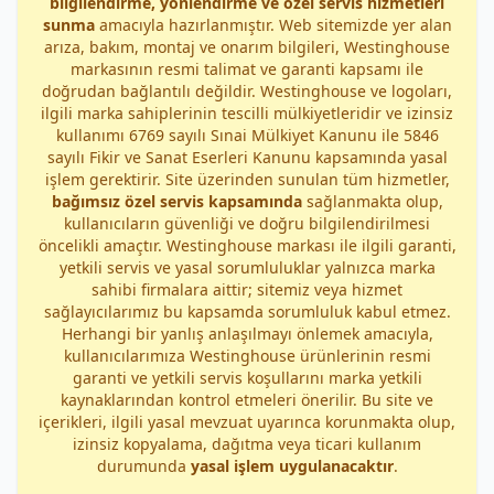
bilgilendirme, yönlendirme ve özel servis hizmetleri
sunma
amacıyla hazırlanmıştır. Web sitemizde yer alan
arıza, bakım, montaj ve onarım bilgileri, Westinghouse
markasının resmi talimat ve garanti kapsamı ile
doğrudan bağlantılı değildir. Westinghouse ve logoları,
ilgili marka sahiplerinin tescilli mülkiyetleridir ve izinsiz
kullanımı 6769 sayılı Sınai Mülkiyet Kanunu ile 5846
sayılı Fikir ve Sanat Eserleri Kanunu kapsamında yasal
işlem gerektirir. Site üzerinden sunulan tüm hizmetler,
bağımsız özel servis kapsamında
sağlanmakta olup,
kullanıcıların güvenliği ve doğru bilgilendirilmesi
öncelikli amaçtır. Westinghouse markası ile ilgili garanti,
yetkili servis ve yasal sorumluluklar yalnızca marka
sahibi firmalara aittir; sitemiz veya hizmet
sağlayıcılarımız bu kapsamda sorumluluk kabul etmez.
Herhangi bir yanlış anlaşılmayı önlemek amacıyla,
kullanıcılarımıza Westinghouse ürünlerinin resmi
garanti ve yetkili servis koşullarını marka yetkili
kaynaklarından kontrol etmeleri önerilir. Bu site ve
içerikleri, ilgili yasal mevzuat uyarınca korunmakta olup,
izinsiz kopyalama, dağıtma veya ticari kullanım
durumunda
yasal işlem uygulanacaktır
.