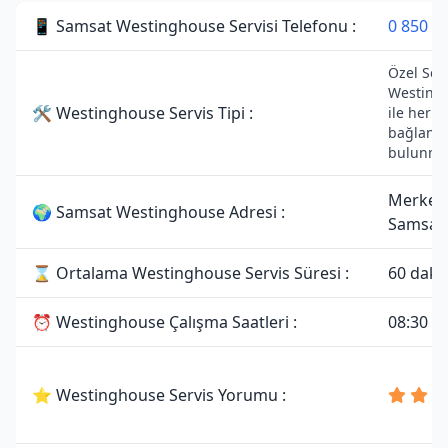
📱 Samsat Westinghouse Servisi Telefonu :
0 850 3
Özel Serv
Westing
🛠 Westinghouse Servis Tipi :
ile herha
bağlantı
bulunma
Merkez
🌍 Samsat Westinghouse Adresi :
Samsat
⌛ Ortalama Westinghouse Servis Süresi :
60 daki
⏰ Westinghouse Çalışma Saatleri :
08:30 - 
⭐ Westinghouse Servis Yorumu :