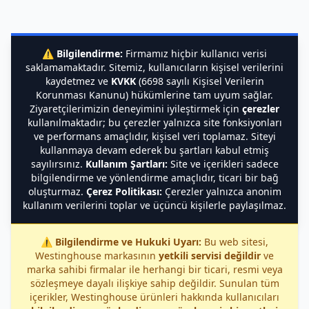
⚠️
Bilgilendirme:
Firmamız hiçbir kullanıcı verisi
saklamamaktadır. Sitemiz, kullanıcıların kişisel verilerini
kaydetmez ve
KVKK
(6698 sayılı Kişisel Verilerin
Korunması Kanunu) hükümlerine tam uyum sağlar.
Ziyaretçilerimizin deneyimini iyileştirmek için
çerezler
kullanılmaktadır; bu çerezler yalnızca site fonksiyonları
ve performans amaçlıdır, kişisel veri toplamaz. Siteyi
kullanmaya devam ederek bu şartları kabul etmiş
sayılırsınız.
Kullanım Şartları:
Site ve içerikleri sadece
bilgilendirme ve yönlendirme amaçlıdır, ticari bir bağ
oluşturmaz.
Çerez Politikası:
Çerezler yalnızca anonim
kullanım verilerini toplar ve üçüncü kişilerle paylaşılmaz.
⚠️
Bilgilendirme ve Hukuki Uyarı:
Bu web sitesi,
Westinghouse markasının
yetkili servisi değildir
ve
marka sahibi firmalar ile herhangi bir ticari, resmi veya
sözleşmeye dayalı ilişkiye sahip değildir. Sunulan tüm
içerikler, Westinghouse ürünleri hakkında kullanıcıları