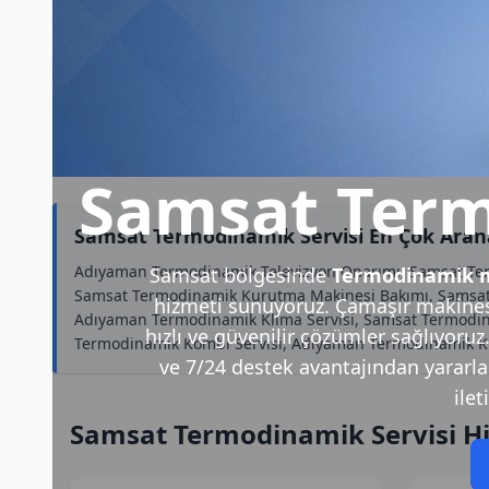
Samsat Term
Samsat Termodinamik Servisi En Çok Aran
Adıyaman Termodinamik Televizyon Onarımı, Samsat Te
Samsat bölgesinde
Termodinamik m
Samsat Termodinamik Kurutma Makinesi Bakımı, Samsat 
hizmeti sunuyoruz. Çamaşır makinesi
Adıyaman Termodinamik Klima Servisi, Samsat Termodina
hızlı ve güvenilir çözümler sağlıyoruz
Termodinamik Kombi Servisi, Adıyaman Termodinamik Kü
ve 7/24 destek avantajından yararlana
ilet
Samsat Termodinamik Servisi H