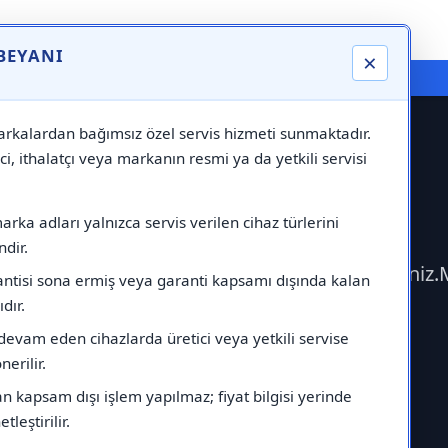
 BEYANI
×
⚠️ Markadan Bağımsız "Özel Servis" Hizmeti
rkalardan bağımsız özel servis hizmeti sunmaktadır.
ci, ithalatçı veya markanın resmi ya da yetkili servisi
namik Servisi
rka adları yalnızca servis verilen cihaz türlerini
dir.
ime geçerek Termodinamik Servisi çağırabilirsiniz
antisi sona ermiş veya garanti kapsamı dışında kalan
ıdır.
devam eden cihazlarda üretici veya yetkili servise
erilir.
 kapsam dışı işlem yapılmaz; fiyat bilgisi yerinde
tleştirilir.