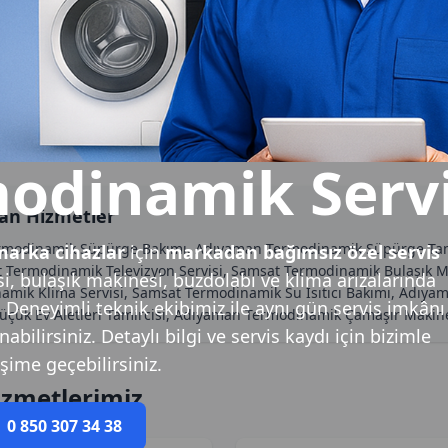
odinamik Servi
an Hizmetler
rmodinamik Süpürge Bakımı, Adıyaman Termodinamik Süpürge Tami
arka cihazlar
için
markadan bağımsız özel servis
Termodinamik Televizyon Servisi, Samsat Termodinamik Bulaşık Ma
, bulaşık makinesi, buzdolabı ve klima arızalarında
mik Klima Servisi, Samsat Termodinamik Su Isıtıcı Bakımı, Adıy
. Deneyimli teknik ekibimiz ile aynı gün servis imkânı
çük Ev Aletleri Tamircisi, Adıyaman Termodinamik Çamaşır Makin
bilirsiniz. Detaylı bilgi ve servis kaydı için bizimle
işime geçebilirsiniz.
izmetlerimiz
0 850 307 34 38