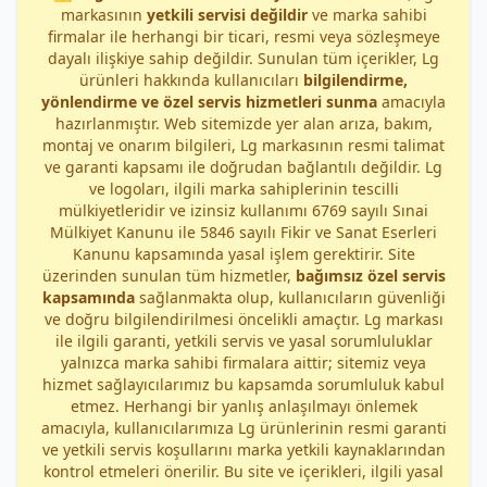
markasının
yetkili servisi değildir
ve marka sahibi
firmalar ile herhangi bir ticari, resmi veya sözleşmeye
dayalı ilişkiye sahip değildir. Sunulan tüm içerikler, Lg
ürünleri hakkında kullanıcıları
bilgilendirme,
yönlendirme ve özel servis hizmetleri sunma
amacıyla
hazırlanmıştır. Web sitemizde yer alan arıza, bakım,
montaj ve onarım bilgileri, Lg markasının resmi talimat
ve garanti kapsamı ile doğrudan bağlantılı değildir. Lg
ve logoları, ilgili marka sahiplerinin tescilli
mülkiyetleridir ve izinsiz kullanımı 6769 sayılı Sınai
Mülkiyet Kanunu ile 5846 sayılı Fikir ve Sanat Eserleri
Kanunu kapsamında yasal işlem gerektirir. Site
üzerinden sunulan tüm hizmetler,
bağımsız özel servis
kapsamında
sağlanmakta olup, kullanıcıların güvenliği
ve doğru bilgilendirilmesi öncelikli amaçtır. Lg markası
ile ilgili garanti, yetkili servis ve yasal sorumluluklar
yalnızca marka sahibi firmalara aittir; sitemiz veya
hizmet sağlayıcılarımız bu kapsamda sorumluluk kabul
etmez. Herhangi bir yanlış anlaşılmayı önlemek
amacıyla, kullanıcılarımıza Lg ürünlerinin resmi garanti
ve yetkili servis koşullarını marka yetkili kaynaklarından
kontrol etmeleri önerilir. Bu site ve içerikleri, ilgili yasal