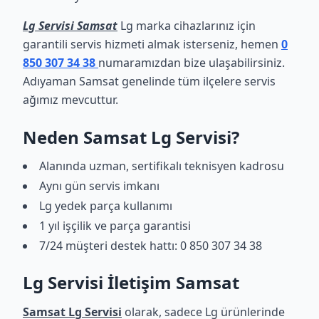
Lg Servisi Samsat
Lg marka cihazlarınız için
garantili servis hizmeti almak isterseniz, hemen
0
850 307 34 38
numaramızdan bize ulaşabilirsiniz.
Adıyaman Samsat genelinde tüm ilçelere servis
ağımız mevcuttur.
Neden Samsat Lg Servisi?
Alanında uzman, sertifikalı teknisyen kadrosu
Aynı gün servis imkanı
Lg yedek parça kullanımı
1 yıl işçilik ve parça garantisi
7/24 müşteri destek hattı: 0 850 307 34 38
Lg Servisi İletişim Samsat
Samsat Lg Servisi
olarak, sadece Lg ürünlerinde