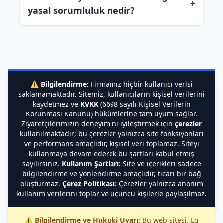
+
yasal sorumluluk nedir?
⚠️
Bilgilendirme:
Firmamız hiçbir kullanıcı verisi
saklamamaktadır. Sitemiz, kullanıcıların kişisel verilerini
kaydetmez ve
KVKK
(6698 sayılı Kişisel Verilerin
Korunması Kanunu) hükümlerine tam uyum sağlar.
Ziyaretçilerimizin deneyimini iyileştirmek için
çerezler
kullanılmaktadır; bu çerezler yalnızca site fonksiyonları
ve performans amaçlıdır, kişisel veri toplamaz. Siteyi
kullanmaya devam ederek bu şartları kabul etmiş
sayılırsınız.
Kullanım Şartları:
Site ve içerikleri sadece
bilgilendirme ve yönlendirme amaçlıdır, ticari bir bağ
oluşturmaz.
Çerez Politikası:
Çerezler yalnızca anonim
kullanım verilerini toplar ve üçüncü kişilerle paylaşılmaz.
⚠️
Bilgilendirme ve Hukuki Uyarı:
Bu web sitesi, Lg