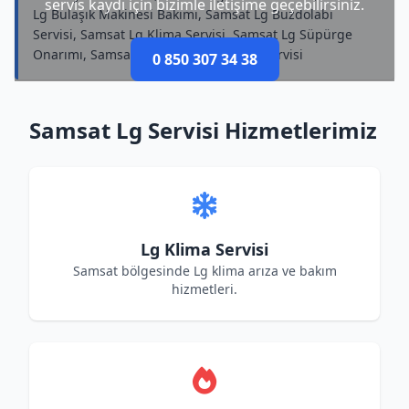
servis kaydı için bizimle iletişime geçebilirsiniz.
Lg Bulaşık Makinesi Bakımı, Samsat Lg Buzdolabı
Servisi, Samsat Lg Klima Servisi, Samsat Lg Süpürge
Onarımı, Samsat Lg Küçük Ev Aletleri Servisi
0 850 307 34 38
Samsat Lg Servisi Hizmetlerimiz
Lg Klima Servisi
Samsat bölgesinde Lg klima arıza ve bakım
hizmetleri.