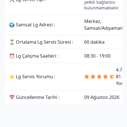
yetkili bağlantısı
bulunmamaktadır.
Merkez,
🌍 Samsat Lg Adresi :
Samsat/Adıyaman
⌛ Ortalama Lg Servis Süresi :
60 dakika
⏰ Lg Çalışma Saatleri :
08:30 - 19:00
4.7 
⭐ Lg Servis Yorumu :
81
Yoru
📅 Güncellenme Tarihi :
09 Ağustos 2026