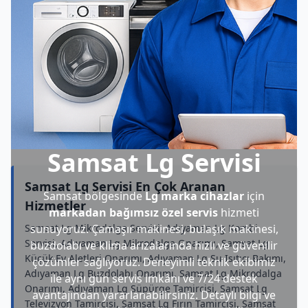
Samsat Lg Servisi
Samsat Lg Servisi En Çok Aranan
Samsat bölgesinde
Lg marka cihazlar
için
Hizmetler
markadan bağımsız özel servis
hizmeti
Samsat Lg Mikrodalga Servisi, Adıyaman Lg Kombi
sunuyoruz. Çamaşır makinesi, bulaşık makinesi,
Servisi, Adıyaman Lg Mikrodalga Onarımı, Samsat Lg
buzdolabı ve klima arızalarında hızlı ve güvenilir
Küçük Ev Aletleri Onarımı, Adıyaman Lg Su Isıtıcı Bakımı,
çözümler sağlıyoruz. Deneyimli teknik ekibimiz
Adıyaman Lg Buzdolabı Onarımı, Samsat Lg Mikrodalga
ile aynı gün servis imkânı ve 7/24 destek
Onarımı, Adıyaman Lg Süpürge Tamircisi, Samsat Lg
avantajından yararlanabilirsiniz. Detaylı bilgi ve
Televizyon Tamircisi, Samsat Lg Fırın Tamircisi, Samsat