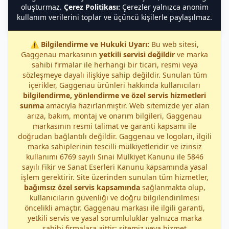
oluşturmaz.
Çerez Politikası:
Çerezler yalnızca anonim
kullanım verilerini toplar ve üçüncü kişilerle paylaşılmaz.
⚠️
Bilgilendirme ve Hukuki Uyarı:
Bu web sitesi,
Gaggenau markasının
yetkili servisi değildir
ve marka
sahibi firmalar ile herhangi bir ticari, resmi veya
sözleşmeye dayalı ilişkiye sahip değildir. Sunulan tüm
içerikler, Gaggenau ürünleri hakkında kullanıcıları
bilgilendirme, yönlendirme ve özel servis hizmetleri
sunma
amacıyla hazırlanmıştır. Web sitemizde yer alan
arıza, bakım, montaj ve onarım bilgileri, Gaggenau
markasının resmi talimat ve garanti kapsamı ile
doğrudan bağlantılı değildir. Gaggenau ve logoları, ilgili
marka sahiplerinin tescilli mülkiyetleridir ve izinsiz
kullanımı 6769 sayılı Sınai Mülkiyet Kanunu ile 5846
sayılı Fikir ve Sanat Eserleri Kanunu kapsamında yasal
işlem gerektirir. Site üzerinden sunulan tüm hizmetler,
bağımsız özel servis kapsamında
sağlanmakta olup,
kullanıcıların güvenliği ve doğru bilgilendirilmesi
öncelikli amaçtır. Gaggenau markası ile ilgili garanti,
yetkili servis ve yasal sorumluluklar yalnızca marka
sahibi firmalara aittir; sitemiz veya hizmet