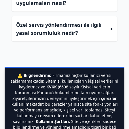
uygulamaları nasıl?
Özel servis yönlendirmesi ile ilgili
+
yasal sorumluluk nedir?
⚠️
Bilgilendirme:
Firmamız hiçbir kullanıcı verisi
saklamamaktadır. Sitemiz, kullanıcıların kişisel verilerini
kaydetmez ve
KVKK
(6698 sayılı Kişisel Verilerin
Korunması Kanunu) hükümlerine tam uyum sağlar.
Ziyaretçilerimizin deneyimini iyileştirmek için
çerezler
kullanılmaktadır; bu çerezler yalnızca site fonksiyonları
ve performans amaçlıdır, kişisel veri toplamaz. Siteyi
kullanmaya devam ederek bu şartları kabul etmiş
sayılırsınız.
Kullanım Şartları:
Site ve içerikleri sadece
bilgilendirme ve yönlendirme amaçlıdır, ticari bir bağ