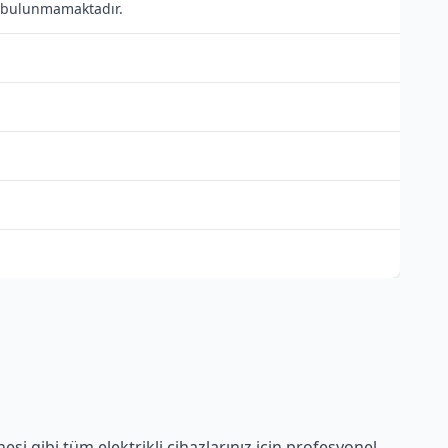
sı bulunmamaktadır.
si gibi tüm elektrikli cihazlarınız için profesyonel