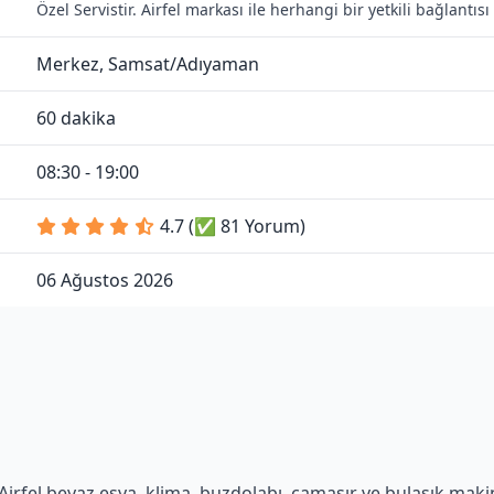
Özel Servistir. Airfel markası ile herhangi bir yetkili bağlantı
Merkez, Samsat/Adıyaman
60 dakika
08:30 - 19:00
4.7 (✅ 81 Yorum)
06 Ağustos 2026
irfel beyaz eşya, klima, buzdolabı, çamaşır ve bulaşık makine