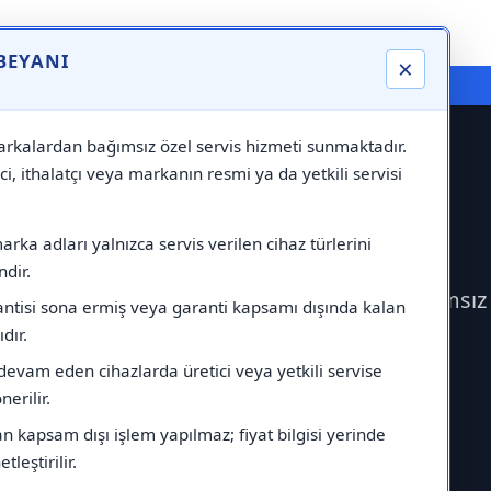
 BEYANI
×
⚠️ Markadan Bağımsız "Özel Servis" Hizmeti
rkalardan bağımsız özel servis hizmeti sunmaktadır.
ci, ithalatçı veya markanın resmi ya da yetkili servisi
rvisi
rka adları yalnızca servis verilen cihaz türlerini
dir.
k Airfel Servisi çağırabilirsiniz.Markadan bağımsız
antisi sona ermiş veya garanti kapsamı dışında kalan
ıdır.
devam eden cihazlarda üretici veya yetkili servise
erilir.
 kapsam dışı işlem yapılmaz; fiyat bilgisi yerinde
tleştirilir.