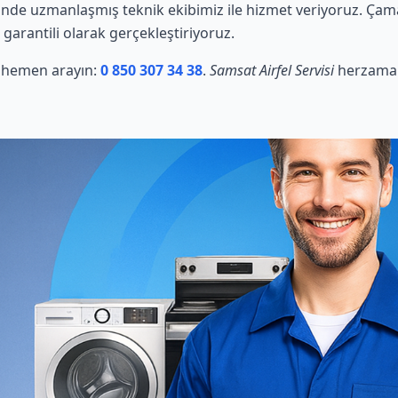
inde uzmanlaşmış teknik ekibimiz ile hizmet veriyoruz. Çama
 garantili olarak gerçekleştiriyoruz.
in hemen arayın:
0 850 307 34 38
.
Samsat Airfel Servisi
herzaman 