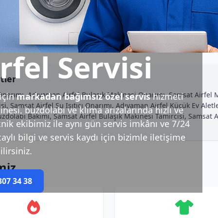
fel Servisi
tler
 Onarımı, Adıyaman Airfel Bulaşık Makinesi Onarımı, Samsat Airfel 
için
markadan bağımsız özel servis
hizmeti
si, Samsat Airfel Su Isıtıcı Onarımı, Adıyaman Airfel Küçük Ev Aletl
esi, buzdolabı ve klima arızalarında hızlı ve
zdolabı Bakımı, Samsat Airfel Bulaşık Makinesi Tamircisi, Samsat A
nik ekibimiz ile aynı gün servis imkânı ve 7/24
ylı bilgi ve servis kaydı için bizimle iletişime
lirsiniz.
miz
307 34 38