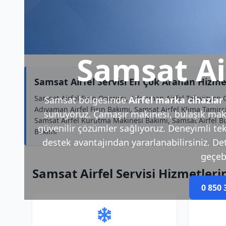
Samsat Air
Samsat Airfel Servisi En Çok Aranan Hizme
Samsat Airfel Fırın Onarımı, Adıyaman Airfel Televizyon
Samsat bölgesinde
Airfel marka cihazlar
Adıyaman Airfel Fırın Bakımı, Samsat Airfel Klima Tamirci
sunuyoruz. Çamaşır makinesi, bulaşık makin
Samsat Airfel Kurutma Makinesi Bakımı, Samsat Airfel Bu
güvenilir çözümler sağlıyoruz. Deneyimli tek
Bakımı
destek avantajından yararlanabilirsiniz. Deta
geçebi
Samsat Airfel Servisi Hizmetleri
0 850 