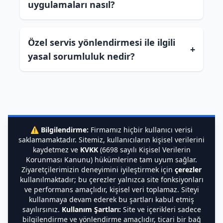
uygulamaları nasıl?
Özel servis yönlendirmesi ile ilgili
+
yasal sorumluluk nedir?
⚠️
Bilgilendirme:
Firmamız hiçbir kullanıcı verisi
saklamamaktadır. Sitemiz, kullanıcıların kişisel verilerini
kaydetmez ve
KVKK
(6698 sayılı Kişisel Verilerin
Korunması Kanunu) hükümlerine tam uyum sağlar.
Ziyaretçilerimizin deneyimini iyileştirmek için
çerezler
kullanılmaktadır; bu çerezler yalnızca site fonksiyonları
ve performans amaçlıdır, kişisel veri toplamaz. Siteyi
kullanmaya devam ederek bu şartları kabul etmiş
sayılırsınız.
Kullanım Şartları:
Site ve içerikleri sadece
bilgilendirme ve yönlendirme amaçlıdır, ticari bir bağ