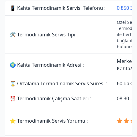
📱 Kahta Termodinamik Servisi Telefonu :
0 850 30
Özel Servi
Termodin
🛠 Termodinamik Servis Tipi :
ile herhan
bağlantıs
bulunmam
Merkez,
🌍 Kahta Termodinamik Adresi :
Kahta/A
⌛ Ortalama Termodinamik Servis Süresi :
60 dakik
⏰ Termodinamik Çalışma Saatleri :
08:30 - 1
⭐ Termodinamik Servis Yorumu :