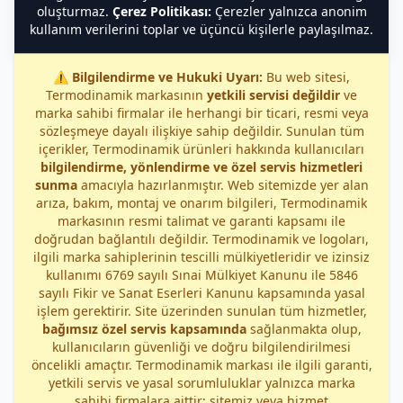
oluşturmaz.
Çerez Politikası:
Çerezler yalnızca anonim
kullanım verilerini toplar ve üçüncü kişilerle paylaşılmaz.
⚠️
Bilgilendirme ve Hukuki Uyarı:
Bu web sitesi,
Termodinamik markasının
yetkili servisi değildir
ve
marka sahibi firmalar ile herhangi bir ticari, resmi veya
sözleşmeye dayalı ilişkiye sahip değildir. Sunulan tüm
içerikler, Termodinamik ürünleri hakkında kullanıcıları
bilgilendirme, yönlendirme ve özel servis hizmetleri
sunma
amacıyla hazırlanmıştır. Web sitemizde yer alan
arıza, bakım, montaj ve onarım bilgileri, Termodinamik
markasının resmi talimat ve garanti kapsamı ile
doğrudan bağlantılı değildir. Termodinamik ve logoları,
ilgili marka sahiplerinin tescilli mülkiyetleridir ve izinsiz
kullanımı 6769 sayılı Sınai Mülkiyet Kanunu ile 5846
sayılı Fikir ve Sanat Eserleri Kanunu kapsamında yasal
işlem gerektirir. Site üzerinden sunulan tüm hizmetler,
bağımsız özel servis kapsamında
sağlanmakta olup,
kullanıcıların güvenliği ve doğru bilgilendirilmesi
öncelikli amaçtır. Termodinamik markası ile ilgili garanti,
yetkili servis ve yasal sorumluluklar yalnızca marka
sahibi firmalara aittir; sitemiz veya hizmet