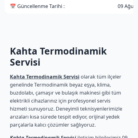
📅 Güncellenme Tarihi :
09 Ağus
Kahta Termodinamik
Servisi
Kahta Termodinamik Servisi
olarak tüm ilçeler
genelinde Termodinamik beyaz eşya, klima,
buzdolabı, çamaşır ve bulaşık makinesi gibi tüm
elektrikli cihazlarınız için profesyonel servis
hizmeti sunuyoruz. Deneyimli teknisyenlerimizle
arızaları kısa sürede tespit ediyor, orijinal yedek
parçalarla kalıcı çözümler sağlıyoruz.
Kahta Termodinamik Servisi
iletişim bilgilerimiz 09