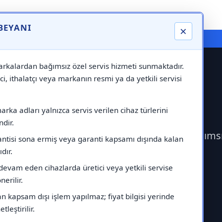
 BEYANI
×
⚠️ Markadan Bağımsız "Özel Servis" Hizmeti
rkalardan bağımsız özel servis hizmeti sunmaktadır.
ci, ithalatçı veya markanın resmi ya da yetkili servisi
rvisi
rka adları yalnızca servis verilen cihaz türlerini
dir.
k İndesit Servisi çağırabilirsiniz.Markadan bağıms
antisi sona ermiş veya garanti kapsamı dışında kalan
ıdır.
devam eden cihazlarda üretici veya yetkili servise
erilir.
 kapsam dışı işlem yapılmaz; fiyat bilgisi yerinde
tleştirilir.