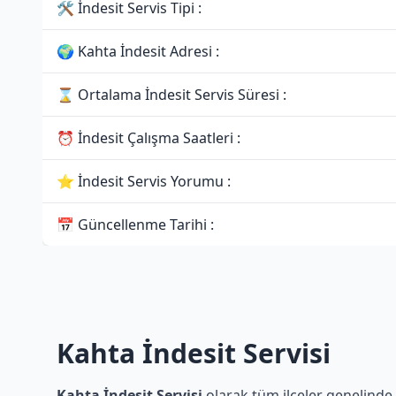
🛠 İndesit Servis Tipi :
🌍 Kahta İndesit Adresi :
⌛ Ortalama İndesit Servis Süresi :
⏰ İndesit Çalışma Saatleri :
⭐ İndesit Servis Yorumu :
📅 Güncellenme Tarihi :
Kahta İndesit Servisi
Kahta İndesit Servisi
olarak tüm ilçeler genelinde İ