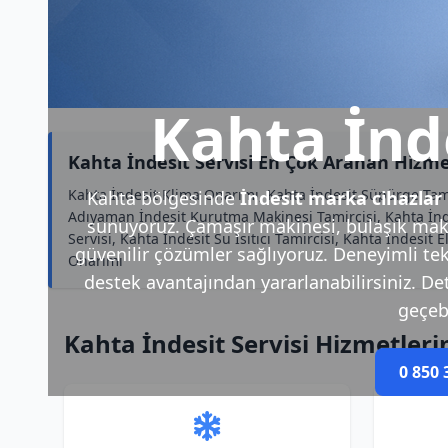
Kahta İnde
Kahta İndesit Servisi En Çok Aranan Hizme
Kahta İndesit Klima Onarımı, Kahta İndesit Süpürge Tami
Kahta bölgesinde
İndesit marka cihazlar
Adıyaman İndesit Kurutma Makinesi Tamircisi, Kahta İnd
sunuyoruz. Çamaşır makinesi, bulaşık makin
Servisi, Kahta İndesit Su Isıtıcı Tamircisi, Kahta İndesi
güvenilir çözümler sağlıyoruz. Deneyimli tek
Onarımı
destek avantajından yararlanabilirsiniz. Deta
geçebi
Kahta İndesit Servisi Hizmetleri
0 850 