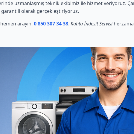
erinde uzmanlaşmış teknik ekibimiz ile hizmet veriyoruz. Ça
 garantili olarak gerçekleştiriyoruz.
in hemen arayın:
0 850 307 34 38
.
Kahta İndesit Servisi
herzaman 