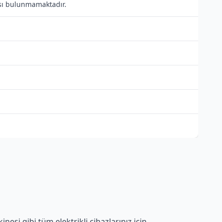
tısı bulunmamaktadır.
esi gibi tüm elektrikli cihazlarınız için