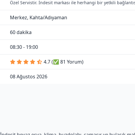
Özel Servistir. İndesit markası ile herhangi bir yetkili bağlan
Merkez, Kahta/Adıyaman
60 dakika
08:30 - 19:00
4.7 (✅ 81 Yorum)
08 Ağustos 2026
ndesit beyaz eşya, klima, buzdolabı, çamaşır ve bulaşık makin