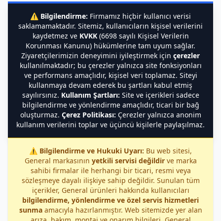
⚠️
Bilgilendirme:
Firmamız hiçbir kullanıcı verisi
saklamamaktadır. Sitemiz, kullanıcıların kişisel verilerini
kaydetmez ve
KVKK
(6698 sayılı Kişisel Verilerin
Korunması Kanunu) hükümlerine tam uyum sağlar.
Ziyaretçilerimizin deneyimini iyileştirmek için
çerezler
kullanılmaktadır; bu çerezler yalnızca site fonksiyonları
ve performans amaçlıdır, kişisel veri toplamaz. Siteyi
kullanmaya devam ederek bu şartları kabul etmiş
sayılırsınız.
Kullanım Şartları:
Site ve içerikleri sadece
bilgilendirme ve yönlendirme amaçlıdır, ticari bir bağ
oluşturmaz.
Çerez Politikası:
Çerezler yalnızca anonim
kullanım verilerini toplar ve üçüncü kişilerle paylaşılmaz.
⚠️
Bilgilendirme ve Hukuki Uyarı:
Bu web sitesi,
General markasının
yetkili servisi değildir
ve marka
sahibi firmalar ile herhangi bir ticari, resmi veya
sözleşmeye dayalı ilişkiye sahip değildir. Sunulan tüm
içerikler, General ürünleri hakkında kullanıcıları
bilgilendirme, yönlendirme ve özel servis hizmetleri
sunma
amacıyla hazırlanmıştır. Web sitemizde yer alan
arıza, bakım, montaj ve onarım bilgileri, General