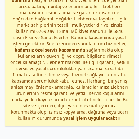
sunma
amacıyla hazırlanmıştır. Web sitemizde yer alan
arıza, bakım, montaj ve onarım bilgileri, Liebherr
markasının resmi talimat ve garanti kapsamı ile
doğrudan bağlantılı değildir. Liebherr ve logoları, ilgili
marka sahiplerinin tescilli mülkiyetleridir ve izinsiz
kullanımı 6769 sayılı Sınai Mülkiyet Kanunu ile 5846
sayılı Fikir ve Sanat Eserleri Kanunu kapsamında yasal
işlem gerektirir. Site üzerinden sunulan tüm hizmetler,
bağımsız özel servis kapsamında
sağlanmakta olup,
kullanıcıların güvenliği ve doğru bilgilendirilmesi
öncelikli amaçtır. Liebherr markası ile ilgili garanti, yetkili
servis ve yasal sorumluluklar yalnızca marka sahibi
firmalara aittir; sitemiz veya hizmet sağlayıcılarımız bu
kapsamda sorumluluk kabul etmez. Herhangi bir yanlış
anlaşılmayı önlemek amacıyla, kullanıcılarımıza Liebherr
ürünlerinin resmi garanti ve yetkili servis koşullarını
marka yetkili kaynaklarından kontrol etmeleri önerilir. Bu
site ve içerikleri, ilgili yasal mevzuat uyarınca
korunmakta olup, izinsiz kopyalama, dağıtma veya ticari
kullanım durumunda
yasal işlem uygulanacaktır
.