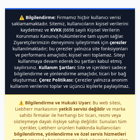
⚠️
Bilgilendirme:
Firmamız hiçbir kullanıcı verisi
saklamamaktadır. Sitemiz, kullanıcıların kişisel verilerini
kaydetmez ve
KVKK
(6698 sayılı Kişisel Verilerin
Korunması Kanunu) hükümlerine tam uyum sağlar.
Ziyaretçilerimizin deneyimini iyileştirmek için
çerezler
kullanılmaktadır; bu çerezler yalnızca site fonksiyonları
ve performans amaçlıdır, kişisel veri toplamaz. Siteyi
kullanmaya devam ederek bu şartları kabul etmiş
sayılırsınız.
Kullanım Şartları:
Site ve içerikleri sadece
bilgilendirme ve yönlendirme amaçlıdır, ticari bir bağ
oluşturmaz.
Çerez Politikası:
Çerezler yalnızca anonim
kullanım verilerini toplar ve üçüncü kişilerle paylaşılmaz.
⚠️
Bilgilendirme ve Hukuki Uyarı:
Bu web sitesi,
Liebherr markasının
yetkili servisi değildir
ve marka
sahibi firmalar ile herhangi bir ticari, resmi veya
sözleşmeye dayalı ilişkiye sahip değildir. Sunulan tüm
içerikler, Liebherr ürünleri hakkında kullanıcıları
bilgilendirme, yönlendirme ve özel servis hizmetleri