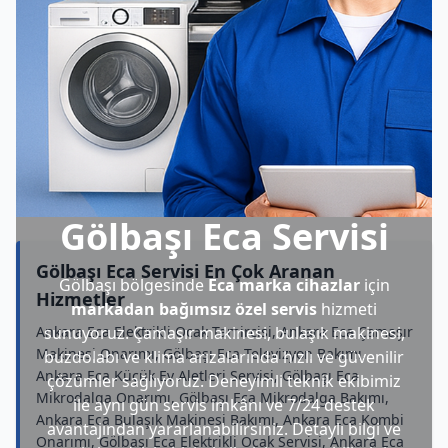
Gölbaşı Eca Servisi
Gölbaşı Eca Servisi En Çok Aranan
Gölbaşı bölgesinde
Eca marka cihazlar
için
Hizmetler
markadan bağımsız özel servis
hizmeti
Ankara Eca Elektrikli Ocak Tamircisi, Ankara Eca Çamaşır
sunuyoruz. Çamaşır makinesi, bulaşık makinesi,
Makinesi Onarımı, Gölbaşı Eca Televizyon Bakımı,
buzdolabı ve klima arızalarında hızlı ve güvenilir
Ankara Eca Küçük Ev Aletleri Servisi, Gölbaşı Eca
çözümler sağlıyoruz. Deneyimli teknik ekibimiz
Mikrodalga Onarımı, Gölbaşı Eca Mikrodalga Bakımı,
ile aynı gün servis imkânı ve 7/24 destek
Ankara Eca Bulaşık Makinesi Bakımı, Ankara Eca Kombi
avantajından yararlanabilirsiniz. Detaylı bilgi ve
Onarımı, Gölbaşı Eca Elektrikli Ocak Servisi, Ankara Eca