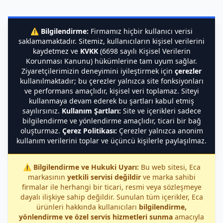
⚠️
Bilgilendirme:
Firmamız hiçbir kullanıcı verisi
saklamamaktadır. Sitemiz, kullanıcıların kişisel verilerini
kaydetmez ve
KVKK
(6698 sayılı Kişisel Verilerin
Korunması Kanunu) hükümlerine tam uyum sağlar.
Ziyaretçilerimizin deneyimini iyileştirmek için
çerezler
kullanılmaktadır; bu çerezler yalnızca site fonksiyonları
ve performans amaçlıdır, kişisel veri toplamaz. Siteyi
kullanmaya devam ederek bu şartları kabul etmiş
sayılırsınız.
Kullanım Şartları:
Site ve içerikleri sadece
bilgilendirme ve yönlendirme amaçlıdır, ticari bir bağ
oluşturmaz.
Çerez Politikası:
Çerezler yalnızca anonim
kullanım verilerini toplar ve üçüncü kişilerle paylaşılmaz.
⚠️
Bilgilendirme ve Hukuki Uyarı:
Bu web sitesi, Eca
markasının
yetkili servisi değildir
ve marka sahibi
firmalar ile herhangi bir ticari, resmi veya sözleşmeye
dayalı ilişkiye sahip değildir. Sunulan tüm içerikler, Eca
ürünleri hakkında kullanıcıları
bilgilendirme,
yönlendirme ve özel servis hizmetleri sunma
amacıyla