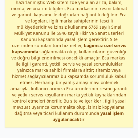
hazırlanmıştır. Web sitemizde yer alan arıza, bakım,
montaj ve onarım bilgileri, Eca markasının resmi talimat
ve garanti kapsamı ile doğrudan bağlantılı değildir. Eca
ve logoları, ilgili marka sahiplerinin tescilli
mülkiyetleridir ve izinsiz kullanımı 6769 sayılı Sınai
Mülkiyet Kanunu ile 5846 sayılı Fikir ve Sanat Eserleri
Kanunu kapsamında yasal işlem gerektirir. Site
üzerinden sunulan tüm hizmetler,
bağımsız özel servis
kapsamında
sağlanmakta olup, kullanıcıların güvenliği
ve doğru bilgilendirilmesi öncelikli amaçtır. Eca markası
ile ilgili garanti, yetkili servis ve yasal sorumluluklar
yalnızca marka sahibi firmalara aittir; sitemiz veya
hizmet sağlayıcılarımız bu kapsamda sorumluluk kabul
etmez. Herhangi bir yanlış anlaşılmayı önlemek
amacıyla, kullanıcılarımıza Eca ürünlerinin resmi garanti
ve yetkili servis koşullarını marka yetkili kaynaklarından
kontrol etmeleri önerilir. Bu site ve içerikleri, ilgili yasal
mevzuat uyarınca korunmakta olup, izinsiz kopyalama,
dağıtma veya ticari kullanım durumunda
yasal işlem
uygulanacaktır
.