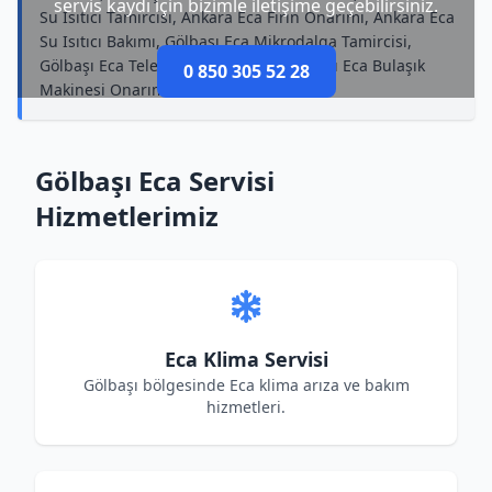
servis kaydı için bizimle iletişime geçebilirsiniz.
Su Isıtıcı Tamircisi, Ankara Eca Fırın Onarımı, Ankara Eca
Su Isıtıcı Bakımı, Gölbaşı Eca Mikrodalga Tamircisi,
Gölbaşı Eca Televizyon Tamircisi, Gölbaşı Eca Bulaşık
0 850 305 52 28
Makinesi Onarımı
Gölbaşı Eca Servisi
Hizmetlerimiz
Eca Klima Servisi
Gölbaşı bölgesinde Eca klima arıza ve bakım
hizmetleri.