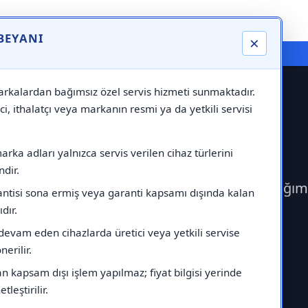
 BEYANI
×
⚠️ Markadan Bağımsız "Özel Servis" Hizmeti
rkalardan bağımsız özel servis hizmeti sunmaktadır.
ci, ithalatçı veya markanın resmi ya da yetkili servisi
ervisi
rka adları yalnızca servis verilen cihaz türlerini
dir.
rek Daylux Servisi çağırabilirsiniz.Markadan bağım
antisi sona ermiş veya garanti kapsamı dışında kalan
ıdır.
devam eden cihazlarda üretici veya yetkili servise
erilir.
 kapsam dışı işlem yapılmaz; fiyat bilgisi yerinde
tleştirilir.