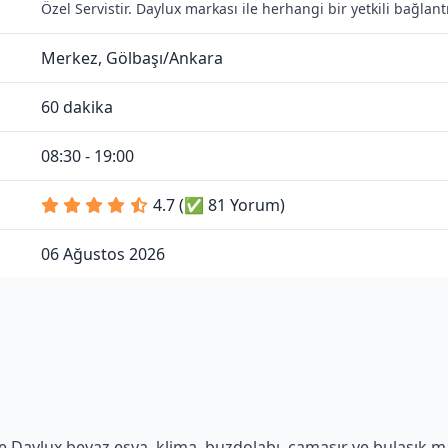
Özel Servistir. Daylux markası ile herhangi bir yetkili bağla
Merkez, Gölbaşı/Ankara
60 dakika
08:30 - 19:00
4.7 (✅ 81 Yorum)
06 Ağustos 2026
 Daylux beyaz eşya, klima, buzdolabı, çamaşır ve bulaşık maki