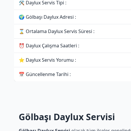
🛠 Daylux Servis Tipi :
🌍 Gölbaşı Daylux Adresi :
⌛ Ortalama Daylux Servis Süresi :
⏰ Daylux Çalışma Saatleri :
⭐ Daylux Servis Yorumu :
📅 Güncellenme Tarihi :
Gölbaşı Daylux Servisi
Gölbaşı Daylux Servisi
olarak tüm ilçeler genelinde