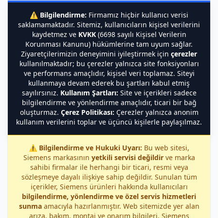
⚠️
Bilgilendirme:
Firmamız hiçbir kullanıcı verisi
saklamamaktadır. Sitemiz, kullanıcıların kişisel verilerini
kaydetmez ve
KVKK
(6698 sayılı Kişisel Verilerin
Korunması Kanunu) hükümlerine tam uyum sağlar.
Ziyaretçilerimizin deneyimini iyileştirmek için
çerezler
kullanılmaktadır; bu çerezler yalnızca site fonksiyonları
ve performans amaçlıdır, kişisel veri toplamaz. Siteyi
kullanmaya devam ederek bu şartları kabul etmiş
sayılırsınız.
Kullanım Şartları:
Site ve içerikleri sadece
bilgilendirme ve yönlendirme amaçlıdır, ticari bir bağ
oluşturmaz.
Çerez Politikası:
Çerezler yalnızca anonim
kullanım verilerini toplar ve üçüncü kişilerle paylaşılmaz.
⚠️
Bilgilendirme ve Hukuki Uyarı:
Bu web sitesi,
Siemens markasının
yetkili servisi değildir
ve marka
sahibi firmalar ile herhangi bir ticari, resmi veya
sözleşmeye dayalı ilişkiye sahip değildir. Sunulan tüm
içerikler, Siemens ürünleri hakkında kullanıcıları
bilgilendirme, yönlendirme ve özel servis hizmetleri
sunma
amacıyla hazırlanmıştır. Web sitemizde yer alan
arıza, bakım, montaj ve onarım bilgileri, Siemens