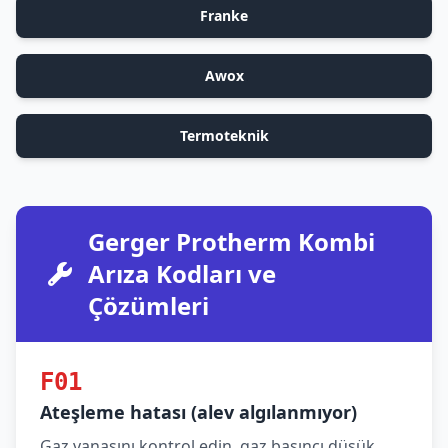
Franke
Awox
Termoteknik
Gerger Protherm Kombi
Arıza Kodları ve
Çözümleri
F01
Ateşleme hatası (alev algılanmıyor)
Gaz vanasını kontrol edin, gaz basıncı düşük