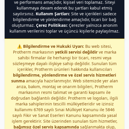
ve performans amaçlıdır, kişisel veri toplamaz. Siteyi
kullanmaya devam ederek bu şartları kabul etmiş
sayılırsınız.
Kullanım Şartları:
Site ve içerikleri sadece
bilgilendirme ve yönlendirme amaçlıdır, ticari bir bağ
oluşturmaz.
Çerez Politikası:
Çerezler yalnızca anonim
kullanım verilerini toplar ve üçüncü kişilerle paylaşılmaz.
⚠️
Bilgilendirme ve Hukuki Uyarı:
Bu web sitesi,
Protherm markasının
yetkili servisi değildir
ve marka
sahibi firmalar ile herhangi bir ticari, resmi veya
sözleşmeye dayalı ilişkiye sahip değildir. Sunulan tüm
içerikler, Protherm ürünleri hakkında kullanıcıları
bilgilendirme, yönlendirme ve özel servis hizmetleri
sunma
amacıyla hazırlanmıştır. Web sitemizde yer alan
arıza, bakım, montaj ve onarım bilgileri, Protherm
markasının resmi talimat ve garanti kapsamı ile
doğrudan bağlantılı değildir. Protherm ve logoları, ilgili
marka sahiplerinin tescilli mülkiyetleridir ve izinsiz
kullanımı 6769 sayılı Sınai Mülkiyet Kanunu ile 5846
sayılı Fikir ve Sanat Eserleri Kanunu kapsamında yasal
işlem gerektirir. Site üzerinden sunulan tüm hizmetler,
bağımsız özel servis kapsamında
sağlanmakta olup,