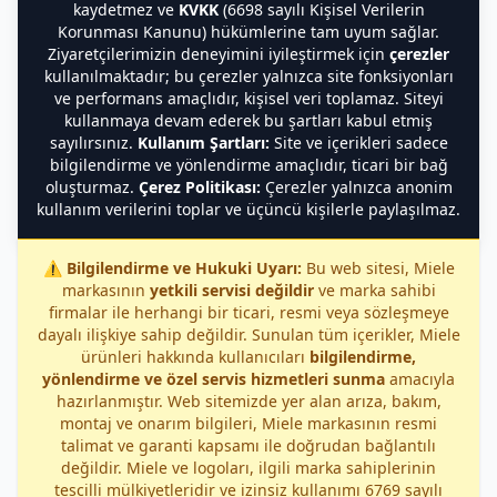
kaydetmez ve
KVKK
(6698 sayılı Kişisel Verilerin
Korunması Kanunu) hükümlerine tam uyum sağlar.
Ziyaretçilerimizin deneyimini iyileştirmek için
çerezler
kullanılmaktadır; bu çerezler yalnızca site fonksiyonları
ve performans amaçlıdır, kişisel veri toplamaz. Siteyi
kullanmaya devam ederek bu şartları kabul etmiş
sayılırsınız.
Kullanım Şartları:
Site ve içerikleri sadece
bilgilendirme ve yönlendirme amaçlıdır, ticari bir bağ
oluşturmaz.
Çerez Politikası:
Çerezler yalnızca anonim
kullanım verilerini toplar ve üçüncü kişilerle paylaşılmaz.
⚠️
Bilgilendirme ve Hukuki Uyarı:
Bu web sitesi, Miele
markasının
yetkili servisi değildir
ve marka sahibi
firmalar ile herhangi bir ticari, resmi veya sözleşmeye
dayalı ilişkiye sahip değildir. Sunulan tüm içerikler, Miele
ürünleri hakkında kullanıcıları
bilgilendirme,
yönlendirme ve özel servis hizmetleri sunma
amacıyla
hazırlanmıştır. Web sitemizde yer alan arıza, bakım,
montaj ve onarım bilgileri, Miele markasının resmi
talimat ve garanti kapsamı ile doğrudan bağlantılı
değildir. Miele ve logoları, ilgili marka sahiplerinin
tescilli mülkiyetleridir ve izinsiz kullanımı 6769 sayılı