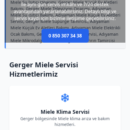
Miele Su Isıtıcı Onarımı, Gerger Miele Küçük Ev Aletleri
ile aynı gün servis imkânı ve 7/24 destek
Bakımı, Gerger Miele Televizyon Onarımı, Adıyaman
avantajından yararlanabilirsiniz. Detaylı bilgi ve
Miele Su Isıtıcı Bakımı, Adıyaman Miele Küçük Ev Aletleri
servis kaydı için bizimle iletişime geçebilirsiniz.
Servisi, Gerger Miele Süpürge Tamircisi, Adıyaman
Miele Küçük Ev Aletleri Bakımı, Adıyaman Miele Elektrikli
Ocak Bakımı, Gerger Miele Buzdolabı Servisi, Adıyaman
0 850 307 34 38
Miele Mikrodalga Bakımı, Gerger Miele Fırın Tamircisi
Gerger Miele Servisi
Hizmetlerimiz
Miele Klima Servisi
Gerger bölgesinde Miele klima arıza ve bakım
hizmetleri.