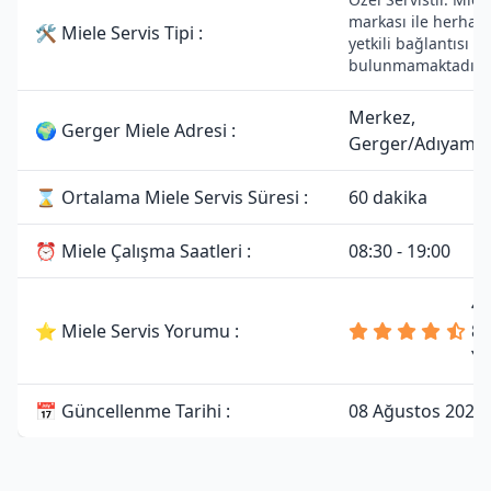
markası ile herhang
🛠 Miele Servis Tipi :
yetkili bağlantısı
bulunmamaktadır.
Merkez,
🌍 Gerger Miele Adresi :
Gerger/Adıyama
⌛ Ortalama Miele Servis Süresi :
60 dakika
⏰ Miele Çalışma Saatleri :
08:30 - 19:00
4.
⭐ Miele Servis Yorumu :
81
Y
📅 Güncellenme Tarihi :
08 Ağustos 2026