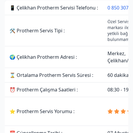
📱 Çelikhan Protherm Servisi Telefonu :
0 850 307 3
Özel Servisti
markası ile 
🛠 Protherm Servis Tipi :
yetkili bağlan
bulunmamakt
Merkez,
🌍 Çelikhan Protherm Adresi :
Çelikhan/A
⌛ Ortalama Protherm Servis Süresi :
60 dakika
⏰ Protherm Çalışma Saatleri :
08:30 - 19:0
⭐ Protherm Servis Yorumu :