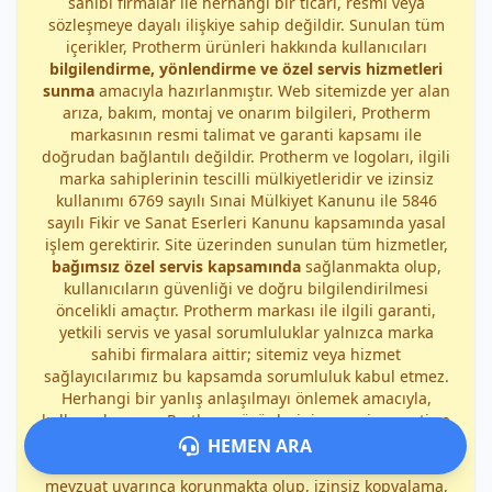
sahibi firmalar ile herhangi bir ticari, resmi veya
sözleşmeye dayalı ilişkiye sahip değildir. Sunulan tüm
içerikler, Protherm ürünleri hakkında kullanıcıları
bilgilendirme, yönlendirme ve özel servis hizmetleri
sunma
amacıyla hazırlanmıştır. Web sitemizde yer alan
arıza, bakım, montaj ve onarım bilgileri, Protherm
markasının resmi talimat ve garanti kapsamı ile
doğrudan bağlantılı değildir. Protherm ve logoları, ilgili
marka sahiplerinin tescilli mülkiyetleridir ve izinsiz
kullanımı 6769 sayılı Sınai Mülkiyet Kanunu ile 5846
sayılı Fikir ve Sanat Eserleri Kanunu kapsamında yasal
işlem gerektirir. Site üzerinden sunulan tüm hizmetler,
bağımsız özel servis kapsamında
sağlanmakta olup,
kullanıcıların güvenliği ve doğru bilgilendirilmesi
öncelikli amaçtır. Protherm markası ile ilgili garanti,
yetkili servis ve yasal sorumluluklar yalnızca marka
sahibi firmalara aittir; sitemiz veya hizmet
sağlayıcılarımız bu kapsamda sorumluluk kabul etmez.
Herhangi bir yanlış anlaşılmayı önlemek amacıyla,
kullanıcılarımıza Protherm ürünlerinin resmi garanti ve
yetkili servis koşullarını marka yetkili kaynaklarından
HEMEN ARA
kontrol etmeleri önerilir. Bu site ve içerikleri, ilgili yasal
mevzuat uyarınca korunmakta olup, izinsiz kopyalama,