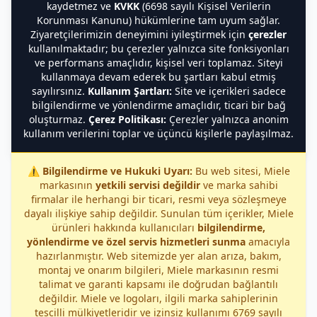
kaydetmez ve
KVKK
(6698 sayılı Kişisel Verilerin
Korunması Kanunu) hükümlerine tam uyum sağlar.
Ziyaretçilerimizin deneyimini iyileştirmek için
çerezler
kullanılmaktadır; bu çerezler yalnızca site fonksiyonları
ve performans amaçlıdır, kişisel veri toplamaz. Siteyi
kullanmaya devam ederek bu şartları kabul etmiş
sayılırsınız.
Kullanım Şartları:
Site ve içerikleri sadece
bilgilendirme ve yönlendirme amaçlıdır, ticari bir bağ
oluşturmaz.
Çerez Politikası:
Çerezler yalnızca anonim
kullanım verilerini toplar ve üçüncü kişilerle paylaşılmaz.
⚠️
Bilgilendirme ve Hukuki Uyarı:
Bu web sitesi, Miele
markasının
yetkili servisi değildir
ve marka sahibi
firmalar ile herhangi bir ticari, resmi veya sözleşmeye
dayalı ilişkiye sahip değildir. Sunulan tüm içerikler, Miele
ürünleri hakkında kullanıcıları
bilgilendirme,
yönlendirme ve özel servis hizmetleri sunma
amacıyla
hazırlanmıştır. Web sitemizde yer alan arıza, bakım,
montaj ve onarım bilgileri, Miele markasının resmi
talimat ve garanti kapsamı ile doğrudan bağlantılı
değildir. Miele ve logoları, ilgili marka sahiplerinin
tescilli mülkiyetleridir ve izinsiz kullanımı 6769 sayılı