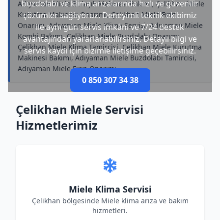
buzdolabı ve klima arızalarında hızlı ve güvenilir
Adıyaman Miele Bulaşık Makinesi Bakımı, Çelikhan Miele
Kurutma Makinesi Onarımı, Çelikhan Miele Fırın
çözümler sağlıyoruz. Deneyimli teknik ekibimiz
Onarımı, Adıyaman Miele Klima Servisi, Adıyaman Miele
ile aynı gün servis imkânı ve 7/24 destek
Kombi Bakımı, Çelikhan Miele Buzdolabı Onarımı,
avantajından yararlanabilirsiniz. Detaylı bilgi ve
Çelikhan Miele Klima Tamircisi, Çelikhan Miele Kurutma
servis kaydı için bizimle iletişime geçebilirsiniz.
Makinesi Bakımı, Adıyaman Miele Buzdolabı Tamircisi,
Adıyaman Miele Fırın Onarımı
0 850 307 34 38
Çelikhan Miele Servisi
Hizmetlerimiz
Miele Klima Servisi
Çelikhan bölgesinde Miele klima arıza ve bakım
hizmetleri.