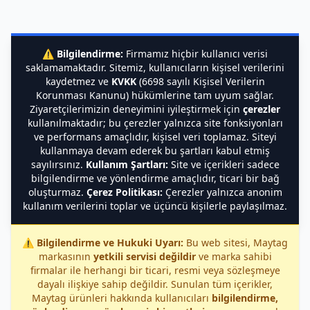
⚠️
Bilgilendirme:
Firmamız hiçbir kullanıcı verisi
saklamamaktadır. Sitemiz, kullanıcıların kişisel verilerini
kaydetmez ve
KVKK
(6698 sayılı Kişisel Verilerin
Korunması Kanunu) hükümlerine tam uyum sağlar.
Ziyaretçilerimizin deneyimini iyileştirmek için
çerezler
kullanılmaktadır; bu çerezler yalnızca site fonksiyonları
ve performans amaçlıdır, kişisel veri toplamaz. Siteyi
kullanmaya devam ederek bu şartları kabul etmiş
sayılırsınız.
Kullanım Şartları:
Site ve içerikleri sadece
bilgilendirme ve yönlendirme amaçlıdır, ticari bir bağ
oluşturmaz.
Çerez Politikası:
Çerezler yalnızca anonim
kullanım verilerini toplar ve üçüncü kişilerle paylaşılmaz.
⚠️
Bilgilendirme ve Hukuki Uyarı:
Bu web sitesi, Maytag
markasının
yetkili servisi değildir
ve marka sahibi
firmalar ile herhangi bir ticari, resmi veya sözleşmeye
dayalı ilişkiye sahip değildir. Sunulan tüm içerikler,
Maytag ürünleri hakkında kullanıcıları
bilgilendirme,