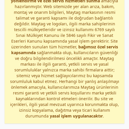
yönlendirme ve özel servis hizmetleri sunma
amacıyla
hazırlanmıştır. Web sitemizde yer alan arıza, bakım,
montaj ve onarım bilgileri, Maytag markasının resmi
talimat ve garanti kapsamı ile doğrudan bağlantılı
değildir. Maytag ve logoları, ilgili marka sahiplerinin
tescilli mülkiyetleridir ve izinsiz kullanımı 6769 sayılı
Sınai Mülkiyet Kanunu ile 5846 sayılı Fikir ve Sanat
Eserleri Kanunu kapsamında yasal işlem gerektirir. Site
üzerinden sunulan tüm hizmetler,
bağımsız özel servis
kapsamında
sağlanmakta olup, kullanıcıların güvenliği
ve doğru bilgilendirilmesi öncelikli amaçtır. Maytag
markası ile ilgili garanti, yetkili servis ve yasal
sorumluluklar yalnızca marka sahibi firmalara aittir;
sitemiz veya hizmet sağlayıcılarımız bu kapsamda
sorumluluk kabul etmez. Herhangi bir yanlış anlaşılmayı
önlemek amacıyla, kullanıcılarımıza Maytag ürünlerinin
resmi garanti ve yetkili servis koşullarını marka yetkili
kaynaklarından kontrol etmeleri önerilir. Bu site ve
içerikleri, ilgili yasal mevzuat uyarınca korunmakta olup,
izinsiz kopyalama, dağıtma veya ticari kullanım
durumunda
yasal işlem uygulanacaktır
.