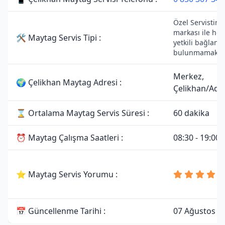
Özel Servistir.
markası ile her
🛠 Maytag Servis Tipi :
yetkili bağlantı
bulunmamaktad
Merkez,
🌍 Çelikhan Maytag Adresi :
Çelikhan/Ad
⌛ Ortalama Maytag Servis Süresi :
60 dakika
⏰ Maytag Çalışma Saatleri :
08:30 - 19:00
⭐ Maytag Servis Yorumu :
📅 Güncellenme Tarihi :
07 Ağustos 2