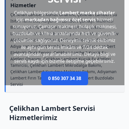
Hizmetler
Çelikhan bölgesinde
Lambert marka cihazlar
Çelikhan Lambert Kombi Onarımı, Çelikhan Lambert Su
için
markadan bağımsız özel servis
hizmeti
Isıtıcı Tamircisi, Adıyaman Lambert Çamaşır Makinesi
sunuyoruz. Çamaşır makinesi, bulaşık makinesi,
Bakımı, Çelikhan Lambert Klima Servisi, Çelikhan
buzdolabı ve klima arızalarında hızlı ve güvenilir
Lambert Buzdolabı Bakımı, Adıyaman Lambert Küçük Ev
Aletleri Servisi, Çelikhan Lambert Televizyon Servisi,
çözümler sağlıyoruz. Deneyimli teknik ekibimiz
Adıyaman Lambert Kombi Tamircisi, Çelikhan Lambert
ile aynı gün servis imkânı ve 7/24 destek
Elektrikli Ocak Servisi, Çelikhan Lambert Küçük Ev
avantajından yararlanabilirsiniz. Detaylı bilgi ve
Aletleri Onarımı, Çelikhan Lambert Küçük Ev Aletleri
servis kaydı için bizimle iletişime geçebilirsiniz.
Tamircisi, Çelikhan Lambert Mikrodalga Bakımı,
Çelikhan Lambert Kurutma Makinesi Bakımı, Adıyaman
Lambert Fırın Tamircisi, Adıyaman Lambert Buzdolabı
0 850 307 34 38
Servisi
Çelikhan Lambert Servisi
Hizmetlerimiz