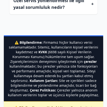
Özel servis yönlendirmesi ile ilgili
+
yasal sorumluluk nedir?
⚠️
Bilgilendirme:
Firmamız hiçbir kullanıcı verisi
saklamamaktadır. Sitemiz, kullanıcıların kişisel verilerini
kaydetmez ve
KVKK
(6698 sayılı Kişisel Verilerin
Korunması Kanunu) hükümlerine tam uyum sağlar.
Ziyaretçilerimizin deneyimini iyileştirmek için
çerezler
kullanılmaktadır; bu çerezler yalnızca site fonksiyonları
ve performans amaçlıdır, kişisel veri toplamaz. Siteyi
kullanmaya devam ederek bu şartları kabul etmiş
sayılırsınız.
Kullanım Şartları:
Site ve içerikleri sadece
bilgilendirme ve yönlendirme amaçlıdır, ticari bir bağ
oluşturmaz.
Çerez Politikası:
Çerezler yalnızca anonim
kullanım verilerini toplar ve üçüncü kişilerle paylaşılmaz.