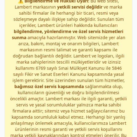
⚠️
Bilgilendirme ve Hukuki Uyarı:
Bu web sitesi,
Lambert markasının
yetkili servisi değildir
ve marka
sahibi firmalar ile herhangi bir ticari, resmi veya
sözleşmeye dayalı ilişkiye sahip değildir. Sunulan tüm
içerikler, Lambert ürünleri hakkında kullanıcıları
bilgilendirme, yönlendirme ve özel servis hizmetleri
sunma
amacıyla hazırlanmıştır. Web sitemizde yer alan
arıza, bakım, montaj ve onarım bilgileri, Lambert
markasının resmi talimat ve garanti kapsamı ile
doğrudan bağlantılı değildir. Lambert ve logoları, ilgili
marka sahiplerinin tescilli mülkiyetleridir ve izinsiz
kullanımı 6769 sayılı Sınai Mülkiyet Kanunu ile 5846
sayılı Fikir ve Sanat Eserleri Kanunu kapsamında yasal
işlem gerektirir. Site üzerinden sunulan tüm hizmetler,
bağımsız özel servis kapsamında
sağlanmakta olup,
kullanıcıların güvenliği ve doğru bilgilendirilmesi
öncelikli amaçtır. Lambert markası ile ilgili garanti, yetkili
servis ve yasal sorumluluklar yalnızca marka sahibi
firmalara aittir; sitemiz veya hizmet sağlayıcılarımız bu
kapsamda sorumluluk kabul etmez. Herhangi bir yanlış
anlaşılmayı önlemek amacıyla, kullanıcılarımıza Lambert
ürünlerinin resmi garanti ve yetkili servis koşullarını
marka yetkili kaynaklarından kontrol etmeleri önerilir. Bu