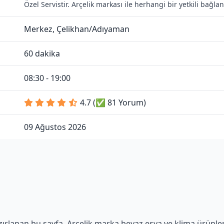
Özel Servistir. Arçelik markası ile herhangi bir yetkili bağl
Merkez, Çelikhan/Adıyaman
60 dakika
08:30 - 19:00
4.7 (✅ 81 Yorum)
09 Ağustos 2026
azırlanan bu sayfa, Arçelik marka beyaz eşya ve klima ürünle