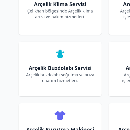
Arçelik Klima Servisi
Ar
Çelikhan bölgesinde Arçelik klima
Arçe
arıza ve bakım hizmetleri.
işl
Arçelik Buzdolabı Servisi
A
Arçelik buzdolabı soğutma ve arıza
Arç
onarım hizmetleri.
işle
Arçelik Kurutma Makinesi
Arçe