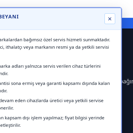
 BEYANI
×
⚠️ Markadan Bağımsız "Özel Servis" Hizmeti
rkalardan bağımsız özel servis hizmeti sunmaktadır.
ci, ithalatçı veya markanın resmi ya da yetkili servisi
 Servisi
rka adları yalnızca servis verilen cihaz türlerini
dir.
erek Arçelik Servisi çağırabilirsiniz.Markadan bağ
antisi sona ermiş veya garanti kapsamı dışında kalan
ıdır.
devam eden cihazlarda üretici veya yetkili servise
erilir.
 kapsam dışı işlem yapılmaz; fiyat bilgisi yerinde
tleştirilir.