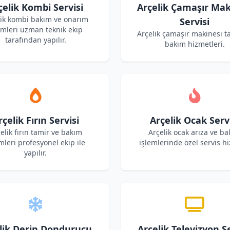
çelik Kombi Servisi
Arçelik Çamaşır Mak
lik kombi bakım ve onarım
Servisi
emleri uzman teknik ekip
Arçelik çamaşır makinesi t
tarafından yapılır.
bakım hizmetleri.
rçelik Fırın Servisi
Arçelik Ocak Serv
elik fırın tamir ve bakım
Arçelik ocak arıza ve b
mleri profesyonel ekip ile
işlemlerinde özel servis hi
yapılır.
lik Derin Dondurucu
Arçelik Televizyon Se