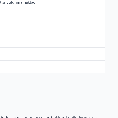
antısı bulunmamaktadır.
rinde sık yaşanan arızalar hakkında bilgilendirme