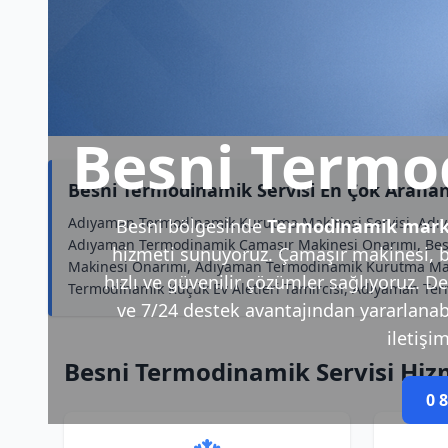
Besni Termo
Besni Termodinamik Servisi En Çok Arana
Adıyaman Termodinamik Kurutma Makinesi Servisi, Adıy
Besni bölgesinde
Termodinamik marka
Adıyaman Termodinamik Çamaşır Makinesi Onarımı, Besn
hizmeti sunuyoruz. Çamaşır makinesi, b
Makinesi Onarımı, Adıyaman Termodinamik Kurutma Maki
hızlı ve güvenilir çözümler sağlıyoruz. D
Termodinamik Küçük Ev Aletleri Tamircisi, Adıyaman Te
ve 7/24 destek avantajından yararlanabili
iletişi
Besni Termodinamik Servisi Hiz
0 