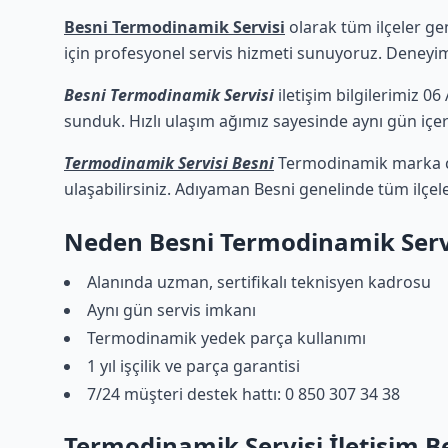
Besni Termodinamik Servisi
olarak tüm ilçeler ge
için profesyonel servis hizmeti sunuyoruz. Deneyimli
Besni Termodinamik Servisi
iletişim bilgilerimiz 06
sunduk. Hızlı ulaşım ağımız sayesinde aynı gün içeri
Termodinamik Servisi Besni
Termodinamik marka cih
ulaşabilirsiniz. Adıyaman Besni genelinde tüm ilçel
Neden Besni Termodinamik Serv
Alanında uzman, sertifikalı teknisyen kadrosu
Aynı gün servis imkanı
Termodinamik yedek parça kullanımı
1 yıl işçilik ve parça garantisi
7/24 müşteri destek hattı: 0 850 307 34 38
Termodinamik Servisi İletişim B