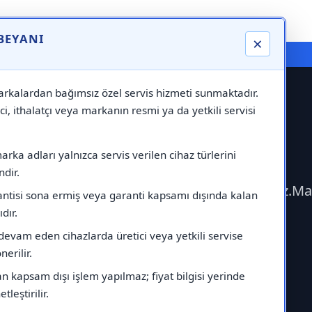
 BEYANI
×
⚠️ Markadan Bağımsız "Özel Servis" Hizmeti
rkalardan bağımsız özel servis hizmeti sunmaktadır.
ci, ithalatçı veya markanın resmi ya da yetkili servisi
mik Servisi
rka adları yalnızca servis verilen cihaz türlerini
dir.
e geçerek Termodinamik Servisi çağırabilirsiniz.M
antisi sona ermiş veya garanti kapsamı dışında kalan
ıdır.
devam eden cihazlarda üretici veya yetkili servise
erilir.
 kapsam dışı işlem yapılmaz; fiyat bilgisi yerinde
tleştirilir.