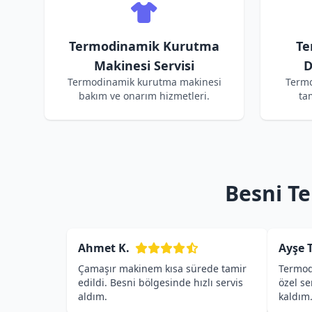
Termodinamik Kurutma
Te
Makinesi Servisi
D
Termodinamik kurutma makinesi
Termo
bakım ve onarım hizmetleri.
ta
Besni T
Ahmet K.
Ayşe T
Çamaşır makinem kısa sürede tamir
Termod
edildi. Besni bölgesinde hızlı servis
özel s
aldım.
kaldım