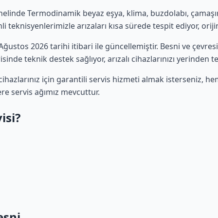
nelinde Termodinamik beyaz eşya, klima, buzdolabı, çamaşır v
 teknisyenlerimizle arızaları kısa sürede tespit ediyor, oriji
 Ağustos 2026 tarihi itibari ile güncellemiştir. Besni ve çevr
sinde teknik destek sağlıyor, arızalı cihazlarınızı yerinden t
azlarınız için garantili servis hizmeti almak isterseniz, 
ere servis ağımız mevcuttur.
isi?
esni