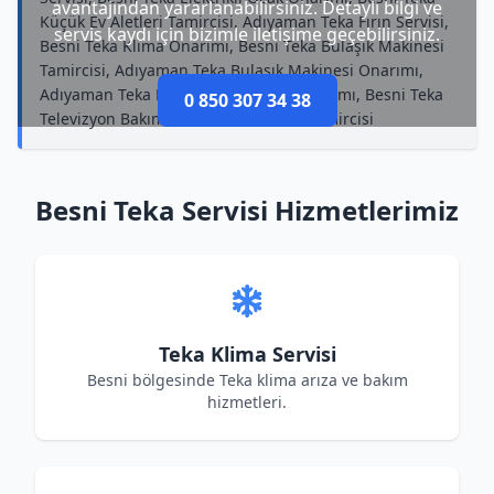
avantajından yararlanabilirsiniz. Detaylı bilgi ve
Küçük Ev Aletleri Tamircisi, Adıyaman Teka Fırın Servisi,
servis kaydı için bizimle iletişime geçebilirsiniz.
Besni Teka Klima Onarımı, Besni Teka Bulaşık Makinesi
Tamircisi, Adıyaman Teka Bulaşık Makinesi Onarımı,
Adıyaman Teka Kurutma Makinesi Onarımı, Besni Teka
0 850 307 34 38
Televizyon Bakımı, Besni Teka Klima Tamircisi
Besni Teka Servisi Hizmetlerimiz
Teka Klima Servisi
Besni bölgesinde Teka klima arıza ve bakım
hizmetleri.