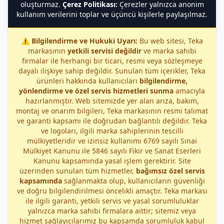
oluşturmaz.
Çerez Politikası:
Çerezler yalnızca anonim
kullanım verilerini toplar ve üçüncü kişilerle paylaşılmaz.
⚠️
Bilgilendirme ve Hukuki Uyarı:
Bu web sitesi, Teka
markasının
yetkili servisi değildir
ve marka sahibi
firmalar ile herhangi bir ticari, resmi veya sözleşmeye
dayalı ilişkiye sahip değildir. Sunulan tüm içerikler, Teka
ürünleri hakkında kullanıcıları
bilgilendirme,
yönlendirme ve özel servis hizmetleri sunma
amacıyla
hazırlanmıştır. Web sitemizde yer alan arıza, bakım,
montaj ve onarım bilgileri, Teka markasının resmi talimat
ve garanti kapsamı ile doğrudan bağlantılı değildir. Teka
ve logoları, ilgili marka sahiplerinin tescilli
mülkiyetleridir ve izinsiz kullanımı 6769 sayılı Sınai
Mülkiyet Kanunu ile 5846 sayılı Fikir ve Sanat Eserleri
Kanunu kapsamında yasal işlem gerektirir. Site
üzerinden sunulan tüm hizmetler,
bağımsız özel servis
kapsamında
sağlanmakta olup, kullanıcıların güvenliği
ve doğru bilgilendirilmesi öncelikli amaçtır. Teka markası
ile ilgili garanti, yetkili servis ve yasal sorumluluklar
yalnızca marka sahibi firmalara aittir; sitemiz veya
hizmet sağlayıcılarımız bu kapsamda sorumluluk kabul