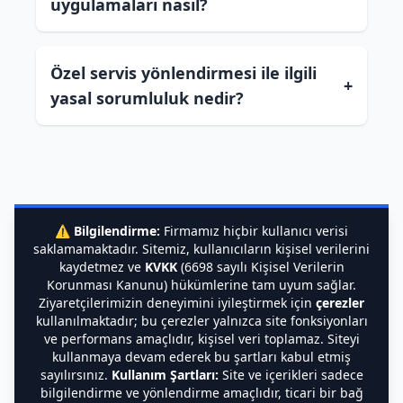
uygulamaları nasıl?
Özel servis yönlendirmesi ile ilgili
+
yasal sorumluluk nedir?
⚠️
Bilgilendirme:
Firmamız hiçbir kullanıcı verisi
saklamamaktadır. Sitemiz, kullanıcıların kişisel verilerini
kaydetmez ve
KVKK
(6698 sayılı Kişisel Verilerin
Korunması Kanunu) hükümlerine tam uyum sağlar.
Ziyaretçilerimizin deneyimini iyileştirmek için
çerezler
kullanılmaktadır; bu çerezler yalnızca site fonksiyonları
ve performans amaçlıdır, kişisel veri toplamaz. Siteyi
kullanmaya devam ederek bu şartları kabul etmiş
sayılırsınız.
Kullanım Şartları:
Site ve içerikleri sadece
bilgilendirme ve yönlendirme amaçlıdır, ticari bir bağ