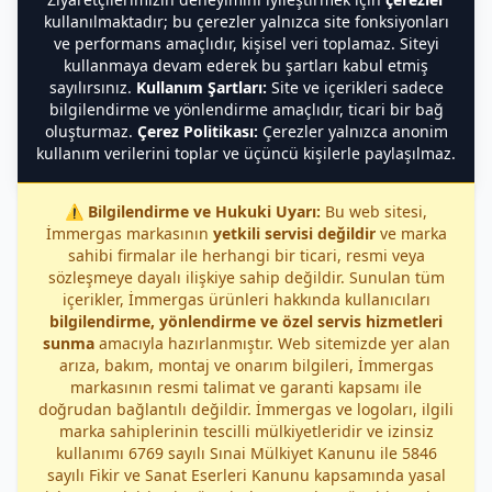
kullanılmaktadır; bu çerezler yalnızca site fonksiyonları
ve performans amaçlıdır, kişisel veri toplamaz. Siteyi
kullanmaya devam ederek bu şartları kabul etmiş
sayılırsınız.
Kullanım Şartları:
Site ve içerikleri sadece
bilgilendirme ve yönlendirme amaçlıdır, ticari bir bağ
oluşturmaz.
Çerez Politikası:
Çerezler yalnızca anonim
kullanım verilerini toplar ve üçüncü kişilerle paylaşılmaz.
⚠️
Bilgilendirme ve Hukuki Uyarı:
Bu web sitesi,
İmmergas markasının
yetkili servisi değildir
ve marka
sahibi firmalar ile herhangi bir ticari, resmi veya
sözleşmeye dayalı ilişkiye sahip değildir. Sunulan tüm
içerikler, İmmergas ürünleri hakkında kullanıcıları
bilgilendirme, yönlendirme ve özel servis hizmetleri
sunma
amacıyla hazırlanmıştır. Web sitemizde yer alan
arıza, bakım, montaj ve onarım bilgileri, İmmergas
markasının resmi talimat ve garanti kapsamı ile
doğrudan bağlantılı değildir. İmmergas ve logoları, ilgili
marka sahiplerinin tescilli mülkiyetleridir ve izinsiz
kullanımı 6769 sayılı Sınai Mülkiyet Kanunu ile 5846
sayılı Fikir ve Sanat Eserleri Kanunu kapsamında yasal