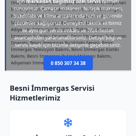
için
markadan bağımsız özel servis
hizmeti
Onarımı, Adıyaman İmmergas Klima Onarımı, Adıyaman
sunuyoruz. Çamaşır makinesi, bulaşık makinesi,
İmmergas Kurutma Makinesi Servisi, Besni İmmergas
buzdolabı ve klima arızalarında hızlı ve güvenilir
Fırın Tamircisi, Besni İmmergas Kurutma Makinesi
Servisi, Besni İmmergas Elektrikli Ocak Onarımı,
çözümler sağlıyoruz. Deneyimli teknik ekibimiz
Adıyaman İmmergas Buzdolabı Bakımı, Adıyaman
ile aynı gün servis imkânı ve 7/24 destek
İmmergas Su Isıtıcı Onarımı, Besni İmmergas Televizyon
avantajından yararlanabilirsiniz. Detaylı bilgi ve
Onarımı, Besni İmmergas Buzdolabı Servisi, Besni
servis kaydı için bizimle iletişime geçebilirsiniz.
İmmergas Televizyon Bakımı, Besni İmmergas Kombi
Bakımı, Besni İmmergas Bulaşık Makinesi Bakımı,
Adıyaman İmmergas Kombi Onarımı
0 850 307 34 38
Besni İmmergas Servisi
Hizmetlerimiz