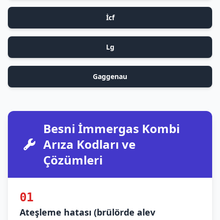
İcf
Lg
Gaggenau
Besni İmmergas Kombi
Arıza Kodları ve
Çözümleri
01
Ateşleme hatası (brülörde alev