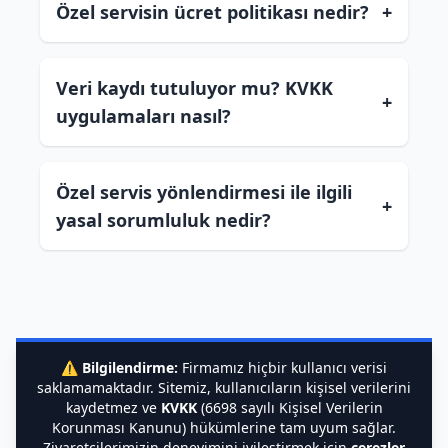
Özel servisin ücret politikası nedir?
+
Veri kaydı tutuluyor mu? KVKK
+
uygulamaları nasıl?
Özel servis yönlendirmesi ile ilgili
+
yasal sorumluluk nedir?
⚠️
Bilgilendirme:
Firmamız hiçbir kullanıcı verisi
saklamamaktadır. Sitemiz, kullanıcıların kişisel verilerini
kaydetmez ve
KVKK
(6698 sayılı Kişisel Verilerin
Korunması Kanunu) hükümlerine tam uyum sağlar.
Ziyaretçilerimizin deneyimini iyileştirmek için
çerezler