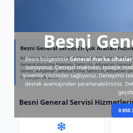
Besni Gene
Besni General Servisi En Çok Aranan Hizm
Adıyaman General Süpürge Onarımı, Adıyaman General Mik
Besni bölgesinde
General marka cihazlar
General Kurutma Makinesi Tamircisi, Adıyaman General 
sunuyoruz. Çamaşır makinesi, bulaşık makin
Servisi, Adıyaman General Klima Tamircisi, Adıyaman G
güvenilir çözümler sağlıyoruz. Deneyimli tek
Televizyon Onarımı
destek avantajından yararlanabilirsiniz. Deta
geçebi
Besni General Servisi Hizmetler
0 850 