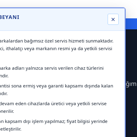
 BEYANI
×
⚠️ Markadan Bağımsız "Özel Servis" Hizmeti
rkalardan bağımsız özel servis hizmeti sunmaktadır.
ci, ithalatçı veya markanın resmi ya da yetkili servisi
rvisi
rka adları yalnızca servis verilen cihaz türlerini
dir.
ek General Servisi çağırabilirsiniz.Markadan bağım
antisi sona ermiş veya garanti kapsamı dışında kalan
ıdır.
devam eden cihazlarda üretici veya yetkili servise
erilir.
 kapsam dışı işlem yapılmaz; fiyat bilgisi yerinde
tleştirilir.