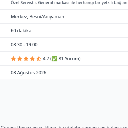
Özel Servistir. General markası ile herhangi bir yetkili bağla
Merkez, Besni/Adıyaman
60 dakika
08:30 - 19:00
4.7 (✅ 81 Yorum)
08 Ağustos 2026
General beyaz eşya, klima, buzdolabı, çamaşır ve bulaşık maki