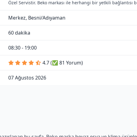
Özel Servistir. Beko markası ile herhangi bir yetkili bağlantıs
Merkez, Besni/Adıyaman
60 dakika
08:30 - 19:00
4.7 (✅ 81 Yorum)
07 Ağustos 2026
 hazırlanan bu sayfa, Beko marka beyaz eşya ve klima ürünl