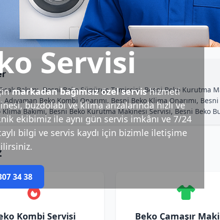
ko Servisi
er
 Ocak Bakımı, Besni Beko Süpürge Tamircisi, Besni Beko Kurutma Ma
çin
markadan bağımsız özel servis
hizmeti
, Adıyaman Beko Kombi Onarımı, Besni Beko Klima Onarımı, Besni Be
esi, buzdolabı ve klima arızalarında hızlı ve
 Klima Bakımı, Besni Beko Kurutma Makinesi Servisi, Besni Beko Bu
nik ekibimiz ile aynı gün servis imkânı ve 7/24
ylı bilgi ve servis kaydı için bizimle iletişime
lirsiniz.
z
307 34 38
eko Kombi Servisi
Beko Çamaşır Maki