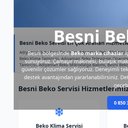
Besni Be
Besni Beko Servisi En Çok Aranan Hizmetl
Adıyaman Beko Fırın Tamircisi, Adıyaman Beko Elektrikli
Besni bölgesinde
Beko marka cihazlar
i
Beko Klima Tamircisi, Adıyaman Beko Televizyon Onarımı
sunuyoruz. Çamaşır makinesi, bulaşık makin
Tamircisi, Adıyaman Beko Mikrodalga Bakımı, Besni Beko
güvenilir çözümler sağlıyoruz. Deneyimli tek
destek avantajından yararlanabilirsiniz. Deta
geçebi
Besni Beko Servisi Hizmetlerimi
0 850 
Beko Klima Servisi
B