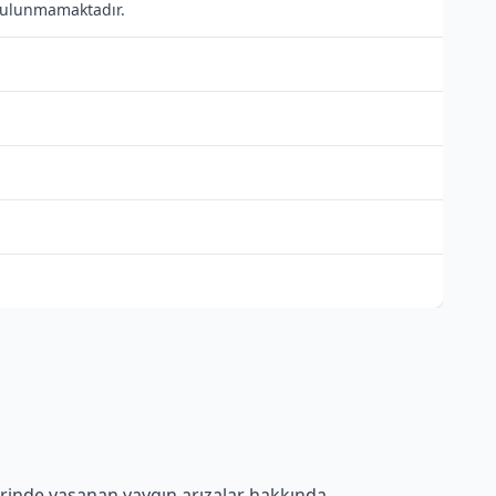
ı bulunmamaktadır.
erinde yaşanan yaygın arızalar hakkında