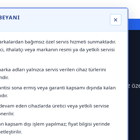
 BEYANI
×
⚠️ Markadan Bağımsız "Özel Servis" Hizmeti
rkalardan bağımsız özel servis hizmeti sunmaktadır.
ci, ithalatçı veya markanın resmi ya da yetkili servisi
si
rka adları yalnızca servis verilen cihaz türlerini
dir.
eko Servisi çağırabilirsiniz.Markadan bağımsız öz
antisi sona ermiş veya garanti kapsamı dışında kalan
ıdır.
devam eden cihazlarda üretici veya yetkili servise
erilir.
 kapsam dışı işlem yapılmaz; fiyat bilgisi yerinde
tleştirilir.