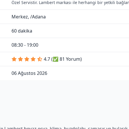
Özel Servistir. Lambert markası ile herhangi bir yetkili bağl
Merkez, /Adana
60 dakika
08:30 - 19:00
4.7 (✅ 81 Yorum)
06 Ağustos 2026
e Lambert beyaz eşya, klima, buzdolabı, çamaşır ve bulaşık ma