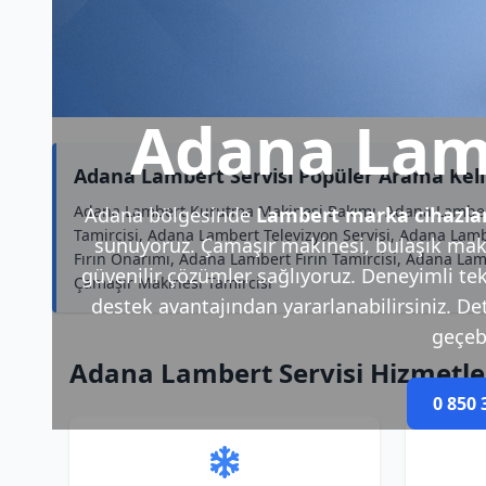
Adana Lamb
Adana Lambert Servisi Popüler Arama Keli
Adana Lambert Kurutma Makinesi Bakımı, Adana Lambert B
Adana bölgesinde
Lambert marka cihazla
Tamircisi, Adana Lambert Televizyon Servisi, Adana Lam
sunuyoruz. Çamaşır makinesi, bulaşık makin
Fırın Onarımı, Adana Lambert Fırın Tamircisi, Adana 
güvenilir çözümler sağlıyoruz. Deneyimli tek
Çamaşır Makinesi Tamircisi
destek avantajından yararlanabilirsiniz. Deta
geçebi
Adana Lambert Servisi Hizmetle
0 850 