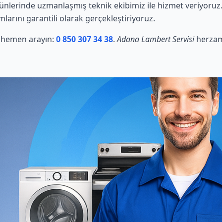
nlerinde uzmanlaşmış teknik ekibimiz ile hizmet veriyoruz.
mlarını garantili olarak gerçekleştiriyoruz.
in hemen arayın:
0 850 307 34 38
.
Adana Lambert Servisi
herzama