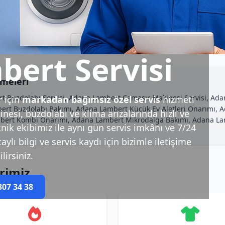
ert Servisi
meleri
uzdolabı Servisi, Adana Lambert Çamaşır Makinesi Servisi, Adana
r
için
markadan bağımsız özel servis
hizmeti
bert Buzdolabı Bakımı, Adana Lambert Küçük Ev Aletleri Onarımı,
esi, buzdolabı ve klima arızalarında hızlı ve
Lambert Kombi Onarımı, Adana Lambert Mikrodalga Bakımı, Adana 
nik ekibimiz ile aynı gün servis imkânı ve 7/24
ylı bilgi ve servis kaydı için bizimle iletişime
lirsiniz.
rimiz
307 34 38