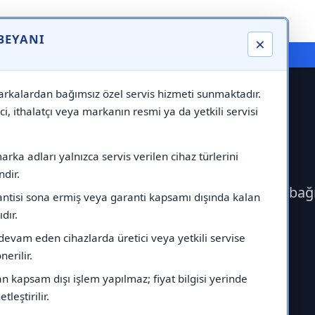
 BEYANI
×
⚠️ Markadan Bağımsız "Özel Servis" Hizmeti
rkalardan bağımsız özel servis hizmeti sunmaktadır.
ci, ithalatçı veya markanın resmi ya da yetkili servisi
ervisi
rka adları yalnızca servis verilen cihaz türlerini
dir.
erek Lambert Servisi çağırabilirsiniz.Markadan bağ
antisi sona ermiş veya garanti kapsamı dışında kalan
ıdır.
devam eden cihazlarda üretici veya yetkili servise
erilir.
 kapsam dışı işlem yapılmaz; fiyat bilgisi yerinde
tleştirilir.