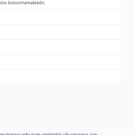
antısı bulunmamaktadır.
kinesi gibi tüm elektrikli cihazlarınız için